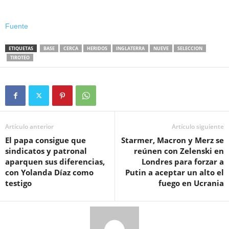
Fuente
ETIQUETAS
BASE
CERCA
HERIDOS
INGLATERRA
NUEVE
SELECCION
TIROTEO
Artículo anterior
Artículo siguiente
El papa consigue que
Starmer, Macron y Merz se
sindicatos y patronal
reúnen con Zelenski en
aparquen sus diferencias,
Londres para forzar a
con Yolanda Díaz como
Putin a aceptar un alto el
testigo
fuego en Ucrania