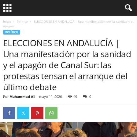
Inicio
Político
ELECCIONES EN ANDALUCÍA | Una manifestación por la sanidad y el
apagón...
POLÍTICO
ELECCIONES EN ANDALUCÍA |
Una manifestación por la sanidad
y el apagón de Canal Sur: las
protestas tensan el arranque del
último debate
Por
Muhammad Ali
-
mayo 11, 2026
49
0