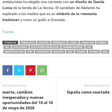
andalucistas ha elegido una camiseta con
un diseño de García
Lorca
de la tienda de La Vecina- El candidato de Adelante ha
explicado a los medios que es un
símbolo de la «memoria
histórica»
y como un guiño a Granada.
Fuente
ETIQUETAS
ANDALUCIA
APAGÓN
ARRANQUE
CANAL
CANAL SUR
DEBATE
DEL
ELECCIONES
ELECCIONES ANDALUZAS
JUANMA MORENO
LAS
MANIFESTACIÓN
POR
PROTESTAS
SANIDAD
SUR
TENSAN
ÚLTIMO
UNA
Artículo anterior
Artículo siguiente
suerte, cambios
España como coartada
inesperados y nuevas
oportunidades del 10 al 16
de mayo de 2026