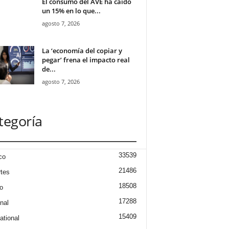
El consumo del AVE ha caído
un 15% en lo que...
agosto 7, 2026
La ‘economía del copiar y
pegar’ frena el impacto real
de...
agosto 7, 2026
tegoría
33539
co
21486
tes
18508
o
17288
nal
15409
ational