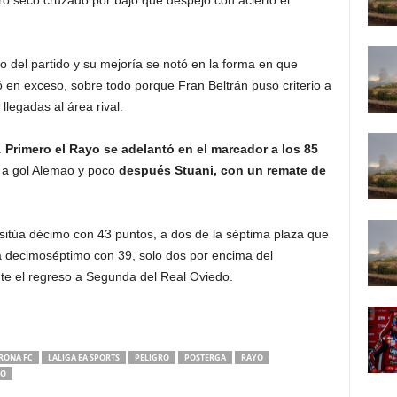
o seco cruzado por bajo que despejó con acierto el
 del partido y su mejoría se notó en la forma en que
ó en exceso, sobre todo porque Fran Beltrán puso criterio a
llegadas al área rival.
.
Primero el Rayo se adelantó en el marcador a los 85
 a gol Alemao y poco
después Stuani, con un remate de
 sitúa décimo con 43 puntos, a dos de la séptima plaza que
a decimoséptimo con 39, solo dos por encima del
 el regreso a Segunda del Real Oviedo.
RONA FC
LALIGA EA SPORTS
PELIGRO
POSTERGA
RAYO
NO