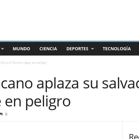
MUNDO
CIENCIA
DEPORTES
TECNOLOGÍA
ión y el Girona sigue en peligro
ecano aplaza su salvac
 en peligro
0
Re