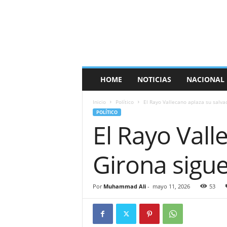
E
s
p
a
ñ
a
T
HOME
NOTICIAS
NACIONAL
i
m
Inicio
Político
El Rayo Vallecano aplaza su salvac
e
POLÍTICO
s
El Rayo Vall
Girona sigue
Por
Muhammad Ali
-
mayo 11, 2026
53