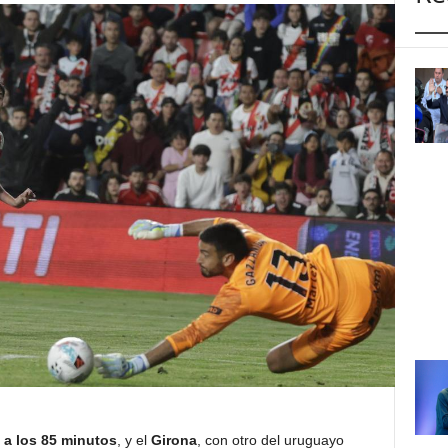
a los 85 minutos
, y el
Girona
, con otro del uruguayo