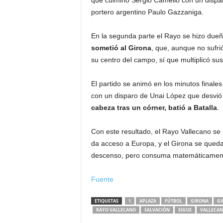
que culminó Sergio Camello con un dispar
portero argentino Paulo Gazzaniga.
En la segunda parte el Rayo se hizo dueño
sometió al Girona
, que, aunque no sufri
su centro del campo, sí que multiplicó sus 
El partido se animó en los minutos finales
con un disparo de Unai López que desvió
cabeza tras un córner, batió a Batalla
.
Con este resultado, el Rayo Vallecano se
da acceso a Europa, y el Girona se qued
descenso, pero consuma matemáticamente
Fuente
ETIQUETAS
1
APLAZA
FÚTBOL
GIRONA
GI
RAYO VALLECANO
SALVACIÓN
SIGUE
VALLECA