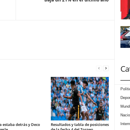
Ca
Políti
Depor
Mund
Nacio
Intern
a estaba detrás y Deco
Resultados y tabla de posiciones
verle
de la fecha 4 del Torneo