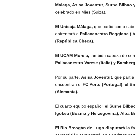
Málaga,
Asisa Joventut,
Surne Bilbao 
celebrado en Mies (Suiza).
El Unicaja Málaga,
que partió como cabez
enfrentará a
Pallacanestro Reggiana (It
(República Checa).
El UCAM Murcia,
también cabeza de serie
Pallacanestro Varese (Italia) y Bamber
Por su parte,
Asisa Joventut,
que partía
encuentran el
FC Porto (Portugal), el Bn
(Alemania).
El cuarto equipo español, el
Surne Bilbao
Igokea (Bosnia y Herzegovina), Alba Be
El Río Breogán de Lugo disputará la fa