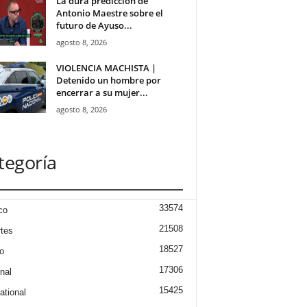
La dura predicción de
Antonio Maestre sobre el
futuro de Ayuso...
agosto 8, 2026
VIOLENCIA MACHISTA |
Detenido un hombre por
encerrar a su mujer...
agosto 8, 2026
tegoría
33574
co
21508
tes
18527
o
17306
nal
15425
ational