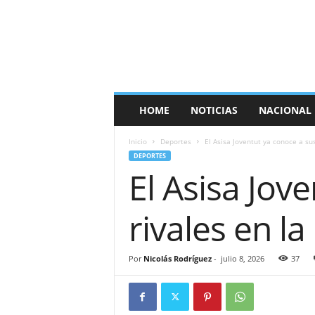
E
s
p
a
ñ
a
T
HOME
NOTICIAS
NACIONAL
i
m
Inicio
Deportes
El Asisa Joventut ya conoce a su
e
DEPORTES
s
El Asisa Jov
rivales en la
Por
Nicolás Rodríguez
-
julio 8, 2026
37