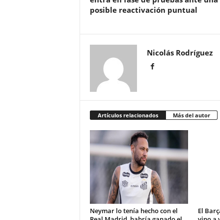
posible reactivación puntual
Nicolás Rodríguez
Artículos relacionados
Más del autor
Neymar lo tenía hecho con el
El Barç
Real Madrid, habría ganado el
vino a 