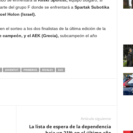
tido se enfrentará al
Rilski Sportist,
equipo búlgaro, si
parte del grupo F donde se enfrentará a
Spartak Subotika
oel Holon (Israel).
 el sorteo a los dos finalistas de la última edición de la
te campeón, y el AEK (Grecia),
subcampeón el año
JOVENTUT
PRIMEROS
RIVALES
SUS
Artículo siguiente
La lista de espera de la dependencia
baja un 21% en el último año