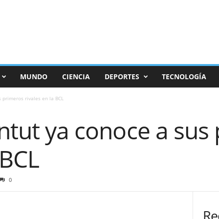
MUNDO
CIENCIA
DEPORTES
TECNOLOGÍA
s primeros rivales en la BCL
entut ya conoce a sus
 BCL
0
Re