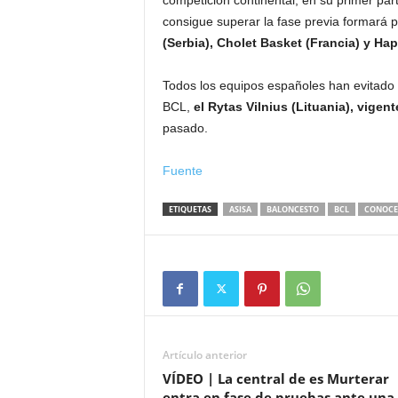
competición continental, en su primer par
consigue superar la fase previa formará 
(Serbia), Cholet Basket (Francia) y Hap
Todos los equipos españoles han evitado en
BCL,
el Rytas Vilnius (Lituania), vigen
pasado.
Fuente
ETIQUETAS
ASISA
BALONCESTO
BCL
CONOCE
Artículo anterior
VÍDEO | La central de es Murterar
entra en fase de pruebas ante una