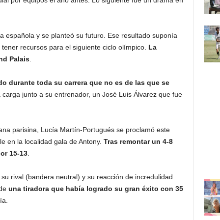
al por equipos el año antes. Lo siguiente fue un drama en
a española y se planteó su futuro. Ese resultado suponía
 tener recursos para el siguiente ciclo olímpico.
La
nd Palais
.
o durante toda su carrera que no es de las que se
a carga junto a su entrenador, un José Luis Álvarez que fue
ana parisina, Lucía Martín-Portugués se proclamó este
 en la localidad gala de Antony.
Tras remontar un 4-8
or 15-13
.
su rival (bandera neutral) y su reacción de incredulidad
 de
una tiradora que había logrado su gran éxito con 35
ía.