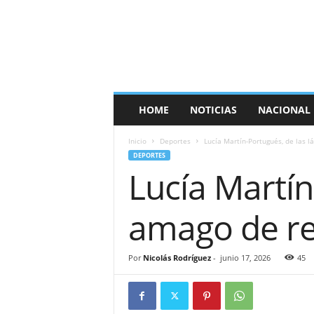
E
s
p
a
ñ
a
T
HOME
NOTICIAS
NACIONAL
i
m
Inicio
Deportes
Lucía Martín-Portugués, de las lá
e
DEPORTES
s
Lucía Martín
amago de ret
Por
Nicolás Rodríguez
-
junio 17, 2026
45