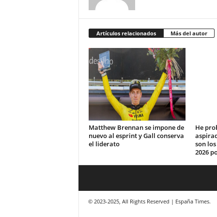
Artículos relacionados
Más del autor
Matthew Brennan se impone de
He pro
nuevo al esprint y Gall conserva
aspirad
el liderato
son lo
2026 po
© 2023-2025, All Rights Reserved | España Times.