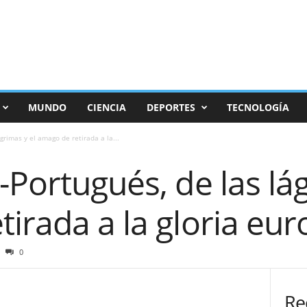
MUNDO
CIENCIA
DEPORTES
TECNOLOGÍA
grimas y el amago de retirada a la...
-Portugués, de las lág
irada a la gloria eu
0
Re