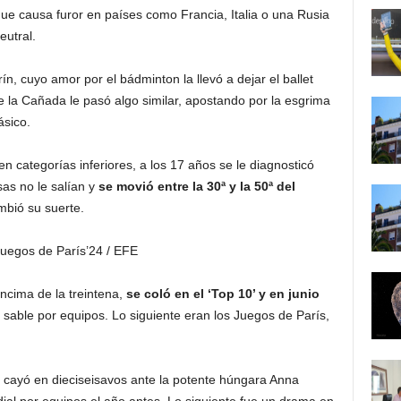
ue causa furor en países como Francia, Italia o una Rusia
utral.
ín, cuyo amor por el bádminton la llevó a dejar el ballet
e la Cañada le pasó algo similar, apostando por la esgrima
ásico.
 categorías inferiores, a los 17 años se le diagnosticó
sas no le salían y
se movió entre la 30ª y la 50ª del
mbió su suerte.
 Juegos de París’24
/ EFE
ncima de la treintena,
se coló en el ‘Top 10’ y en junio
sable por equipos. Lo siguiente eran los Juegos de París,
y cayó en dieciseisavos ante la potente húngara Anna