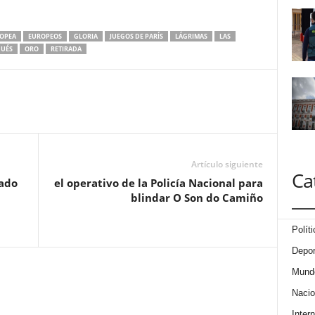
OPEA
EUROPEOS
GLORIA
JUEGOS DE PARÍS
LÁGRIMAS
LAS
UÉS
ORO
RETIRADA
Artículo siguiente
Ca
ado
el operativo de la Policía Nacional para
blindar O Son do Camiño
Políti
Depor
Mund
Nacio
Intern