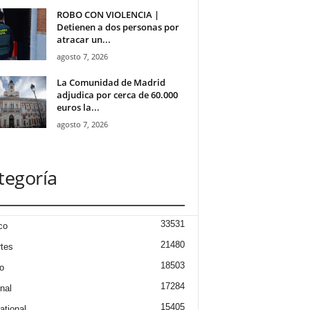
ROBO CON VIOLENCIA |
Detienen a dos personas por
atracar un...
agosto 7, 2026
La Comunidad de Madrid
adjudica por cerca de 60.000
euros la...
agosto 7, 2026
tegoría
33531
co
21480
tes
18503
o
17284
nal
15405
ational