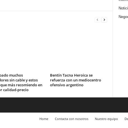
Notic
Nego
bado muchos
Bentín Tacna Heroica se
ores sin cable y estos
refuerza con un mediocentro
s que más recomiendo en
ofensivo argentino
r calidad-precio
Home
Contacta con nosotros
Nuestro equipo
De