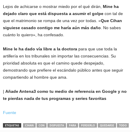
Lejos de achicarse o mostrar miedo por el qué dirán,
Mine ha
dejado claro que está dispuesta a asumir el golpe
con tal de
que el matrimonio se rompa de una vez por todas. «
Que Cihan
siguiese casado contigo me haría aún más daño
. No sabes
cuánto lo quiero», ha confesado.
Mine le ha dado vía libre a la doctora
para que use toda la
artillería en los tribunales sin importar las consecuencias. Su
prioridad absoluta es que el camino quede despejado,
demostrando que prefiere el escándalo público antes que seguir
compartiendo al hombre que ama.
|
Añade Antena3 como tu medio de referencia en Google y no
te pierdas nada de tus programas y series favoritas
Fuente
ETIQUETAS
CIHAN
CON
DISPUESTA
PARA
PERDERLO
QUEDARSE
TODO