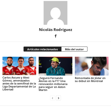
Nicolás Rodríguez
Artículos relacionados
Más del autor
Carlos Ascues y Alexi
¿Seguirá Fernando
Remontada de Jódar en
Gómez, amenazados
Alonso en la F1? Una
su debut en Montreal
antes de la semifinal de la
renovación millonaria
Liga Departamental de La
para seguir en Aston
Libertad
Martin