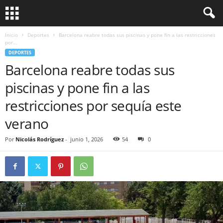
Inicio
Deportes
Barcelona reabre todas sus piscinas y pone fin a las restricciones
por...
DEPORTES
Barcelona reabre todas sus
piscinas y pone fin a las
restricciones por sequía este
verano
Por
Nicolás Rodríguez
-
junio 1, 2026
54
0