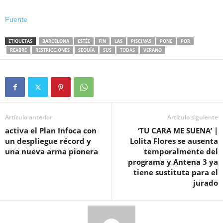
Fuente
ETIQUETAS
BARCELONA
ESTÉE
FIN
LAS
PISCINAS
PONE
POR
REABRE
RESTRICCIONES
SEQUÍA
SUS
TODAS
VERANO
Artículo anterior
Artículo siguiente
activa el Plan Infoca con
‘TU CARA ME SUENA’ |
un despliegue récord y
Lolita Flores se ausenta
una nueva arma pionera
temporalmente del
programa y Antena 3 ya
tiene sustituta para el
jurado