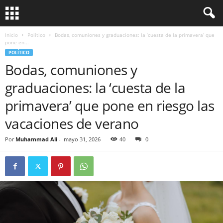
Inicio
Político
Bodas, comuniones y graduaciones: la ‘cuesta de la primavera’ que
pone en...
POLÍTICO
Bodas, comuniones y
graduaciones: la ‘cuesta de la
primavera’ que pone en riesgo las
vacaciones de verano
Por
Muhammad Ali
-
mayo 31, 2026
40
0