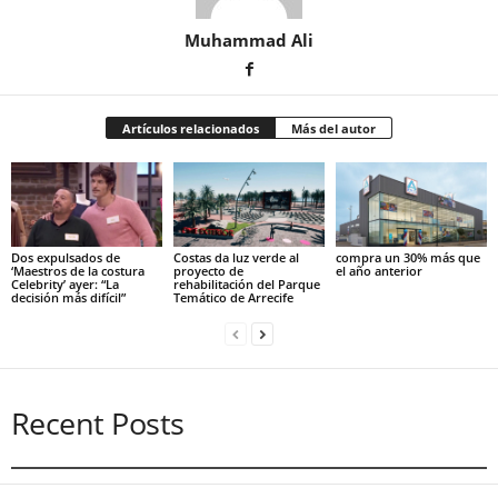
Muhammad Ali
Artículos relacionados
Más del autor
Dos expulsados de
Costas da luz verde al
compra un 30% más que
‘Maestros de la costura
proyecto de
el año anterior
Celebrity’ ayer: “La
rehabilitación del Parque
decisión más difícil”
Temático de Arrecife
Recent Posts