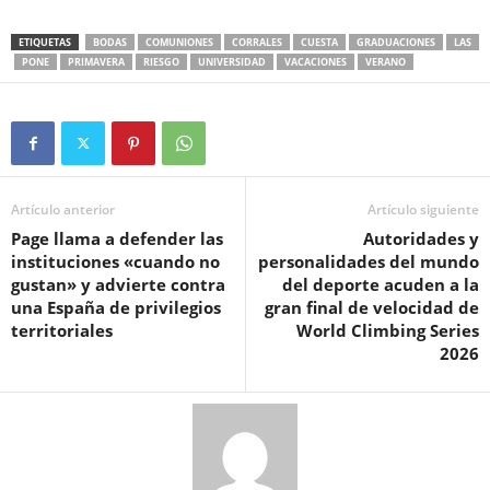
ETIQUETAS
BODAS
COMUNIONES
CORRALES
CUESTA
GRADUACIONES
LAS
PONE
PRIMAVERA
RIESGO
UNIVERSIDAD
VACACIONES
VERANO
Artículo anterior
Artículo siguiente
Page llama a defender las
Autoridades y
instituciones «cuando no
personalidades del mundo
gustan» y advierte contra
del deporte acuden a la
una España de privilegios
gran final de velocidad de
territoriales
World Climbing Series
2026