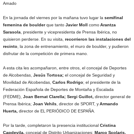
Amado
En la jornada del viernes por la mañana tuvo lugar la
semifinal
femenina de boulder
que tanto
Javier Moll
como
Arantza
Sarasola
, presidente y vicepresidenta de Prensa Ibérica, no
quisieron perderse. En su visita,
recorrieron las instalaciones del
recinto
, la zona de entrenamiento, el muro de boulder, y pudieron
disfrutar de la competición de primera mano.
A esta cita les acompañaron, entre otros, el concejal de Deportes
de Alcobendas,
Jesús Tortosa;
el concejal de Seguridad y
Movilidad de Alcobendas,
Carlos Rodrigo
; el presidente de la
Federación Española de Deportes de Montaña y Escalada
(FEDME),
Joan Bernat Clarella;
Sergi Guillot,
director general de
Prensa Ibérica;
Joan Vehils
, director de SPORT, y
Armando
Huerta,
director de EL PERIÓDICO DE ESPAÑA.
Por la tarde, completaron la presencia institucional
Cristina
Capdevila,
concejal de Distrito Urbanizaciones;
Marco Scolaris,