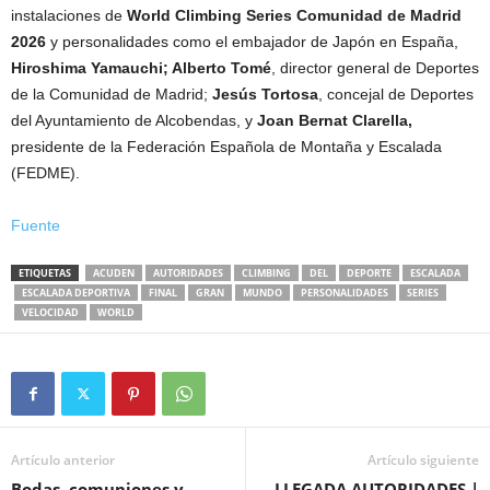
instalaciones de
World Climbing Series Comunidad de Madrid
2026
y personalidades como el embajador de Japón en España,
Hiroshima Yamauchi; Alberto Tomé
, director general de Deportes
de la Comunidad de Madrid;
Jesús Tortosa
, concejal de Deportes
del Ayuntamiento de Alcobendas, y
Joan Bernat Clarella,
presidente de la Federación Española de Montaña y Escalada
(FEDME).
Fuente
ETIQUETAS
ACUDEN
AUTORIDADES
CLIMBING
DEL
DEPORTE
ESCALADA
ESCALADA DEPORTIVA
FINAL
GRAN
MUNDO
PERSONALIDADES
SERIES
VELOCIDAD
WORLD
Artículo anterior
Artículo siguiente
Bodas, comuniones y
LLEGADA AUTORIDADES |