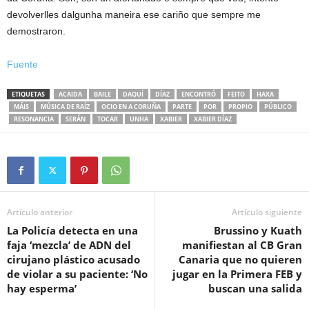
devolverlles dalgunha maneira ese cariño que sempre me
demostraron.
Fuente
ETIQUETAS
ACAIDA
BAILE
DAQUÍ
DÍAZ
ENCONTRÓ
FEITO
HAXA
MÁIS
MÚSICA DE RAÍZ
OCIO EN A CORUÑA
PARTE
POR
PROPIO
PÚBLICO
RESONANCIA
SERÁN
TOCAR
UNHA
XABIER
XABIER DÍAZ
Artículo anterior
Artículo siguiente
La Policía detecta en una
Brussino y Kuath
faja ‘mezcla’ de ADN del
manifiestan al CB Gran
cirujano plástico acusado
Canaria que no quieren
de violar a su paciente: ‘No
jugar en la Primera FEB y
hay esperma’
buscan una salida