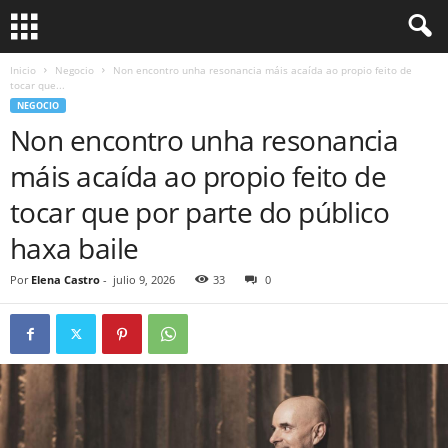
Inicio
Negocio
Non encontro unha resonancia máis acaída ao propio feito de
tocar que...
NEGOCIO
Non encontro unha resonancia
máis acaída ao propio feito de
tocar que por parte do público
haxa baile
Por
Elena Castro
-
julio 9, 2026
33
0