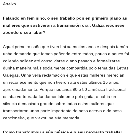
Arteixo.
Falando en feminino, o seu traballo pon en primeiro plano as
mulleres que sostiveron a transmisión oral. Galiza recoñece
abondo o seu labor?
Aquel primeiro soño que tiven hai xa moitos anos e despois tamén
unha demanda que fomos poñendo entre todas, pouco a pouco foi
collendo solidez até consolidarse o ano pasado e formalizarse
dunha maneira máis socialmente compartida polo tema das Letras
Galegas. Unha vella reclamación é que estas mulleres merecían
un recoñecemento que non tiveron ata estes últimos 15 anos,
aproximadamente. Porque nos anos 90 e 80 a música tradicional
estaba vertebrada fundamentalmente pola gaita, e había un
silencio demasiado grande sobre todas estas mulleres que
transportaron unha parte importante do noso acervo e do noso
cancioneiro, que viaxou na súa memoria.
Como transformou a súa música e o seu proxecto traballar