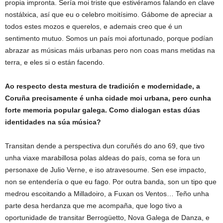
propia impronta. Sería moi triste que estivéramos falando en clave
nostálxica, así que eu o celebro moitísimo. Gábome de apreciar a
todos estes mozos e querelos, e ademais creo que é un
sentimento mutuo. Somos un país moi afortunado, porque podían
abrazar as músicas máis urbanas pero non coas mans metidas na
terra, e eles si o están facendo.
Ao respecto desta mestura de tradición e modernidade, a
Coruña precisamente é unha cidade moi urbana, pero cunha
forte memoria popular galega. Como dialogan estas dúas
identidades na súa música?
Transitan dende a perspectiva dun coruñés do ano 69, que tivo
unha viaxe marabillosa polas aldeas do país, coma se fora un
personaxe de Julio Verne, e iso atravesoume. Sen ese impacto,
non se entendería o que eu fago. Por outra banda, son un tipo que
medrou escoitando a Milladoiro, a Fuxan os Ventos… Teño unha
parte desa herdanza que me acompaña, que logo tivo a
oportunidade de transitar Berrogüetto, Nova Galega de Danza, e