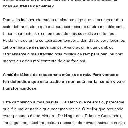
coas Adufeiras de Salitre?
Dun xeito inesperado mutou totalmente algo que ía acontecer dun
xeito determinado e que acabou acontecendo doutro moi diferente.
E non soamente iso, senón que ademais se sostivo no tempo.
Poido ter sido unha colaboración temporal dun disco, pero levamos
catro e máis de dez anos xuntos. A valoración é que cambiou
radicalmente o meu tránsito pola música de raíz para ben, ou polo
menos eu estou moi contento de que fora así.
A miúdo fálase de recuperar a música de raíz. Pero vostede
ten defendido que esta tradición non está morta, senón viva e
transformándose.
Está cambiando a toda pastilla. E eu teño que celebralo, paréceme
que é a mellor noticia que podemos recibir. O mellor que nos pode
estar pasando é que Mondra, De Ninghures, Fillas de Cassandra,
Tanxugueiras, etcétera, estean reescribindo novas páxinas coa súa