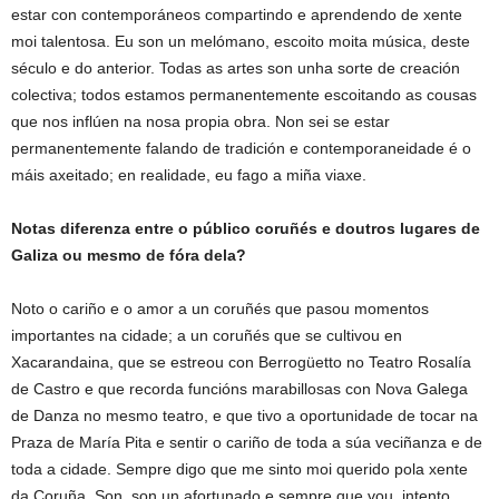
estar con contemporáneos compartindo e aprendendo de xente
moi talentosa. Eu son un melómano, escoito moita música, deste
século e do anterior. Todas as artes son unha sorte de creación
colectiva; todos estamos permanentemente escoitando as cousas
que nos inflúen na nosa propia obra. Non sei se estar
permanentemente falando de tradición e contemporaneidade é o
máis axeitado; en realidade, eu fago a miña viaxe.
Notas diferenza entre o público coruñés e doutros lugares de
Galiza ou mesmo de fóra dela?
Noto o cariño e o amor a un coruñés que pasou momentos
importantes na cidade; a un coruñés que se cultivou en
Xacarandaina, que se estreou con Berrogüetto no Teatro Rosalía
de Castro e que recorda funcións marabillosas con Nova Galega
de Danza no mesmo teatro, e que tivo a oportunidade de tocar na
Praza de María Pita e sentir o cariño de toda a súa veciñanza e de
toda a cidade. Sempre digo que me sinto moi querido pola xente
da Coruña. Son, son un afortunado e sempre que vou, intento