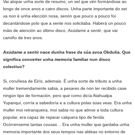
Vai atopar unha sorte de resumo, un
set
que vén formándose ao
longo de once anos e catro discos. Unha parte importante do
set
xa non é unha elección nosa, senón que pouco a pouco foi
decantándose polo que a xente nos solicitaba. Haberá un pouco
máis de atención ao último disco,
Axúdame a sentir
, que vai
camiño de tres anos.
Axúdame a sentir
nace dunha frase da súa avoa Obdulia. Que
significa converter unha memoria familiar nun disco
colectivo?
Si, coruñesa de Eirís, ademais. É unha sorte de tributo a unha
muller tremendamente sabia, a pesares de non ter recibido case
ningún tipo de formación, pero que como dicía Atahualpa
Yupanqui, corría a sabedoría e a cultura polas súas veas. Era unha
muller moi retranqueira, moi sabia no que atinxe a toda cultura
popular, era capaz de reparar calquera tipo de ferida.
Ocórrenseme tantas cousas… Era unha muller que gardaba unha
memoria importante dos seus tempos nas aldeas no entorno de