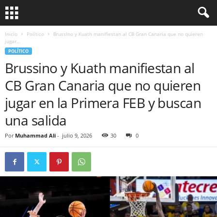
Inicio
Político
Brussino y Kuath manifiestan al CB Gran Canaria que no quieren
jugar...
POLÍTICO
Brussino y Kuath manifiestan al
CB Gran Canaria que no quieren
jugar en la Primera FEB y buscan
una salida
Por
Muhammad Ali
-
julio 9, 2026
30
0