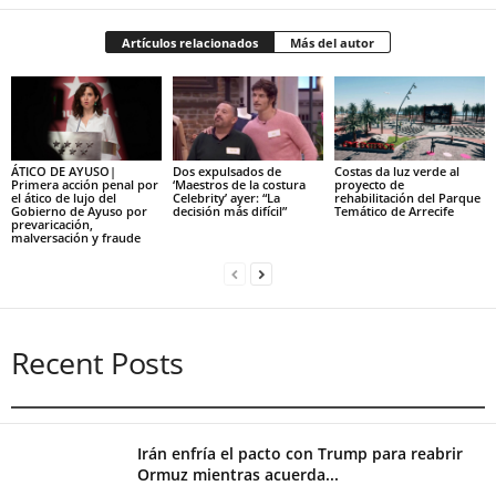
Artículos relacionados
Más del autor
ÁTICO DE AYUSO|
Dos expulsados de
Costas da luz verde al
Primera acción penal por
‘Maestros de la costura
proyecto de
el ático de lujo del
Celebrity’ ayer: “La
rehabilitación del Parque
Gobierno de Ayuso por
decisión más difícil”
Temático de Arrecife
prevaricación,
malversación y fraude
Recent Posts
Irán enfría el pacto con Trump para reabrir
Ormuz mientras acuerda...