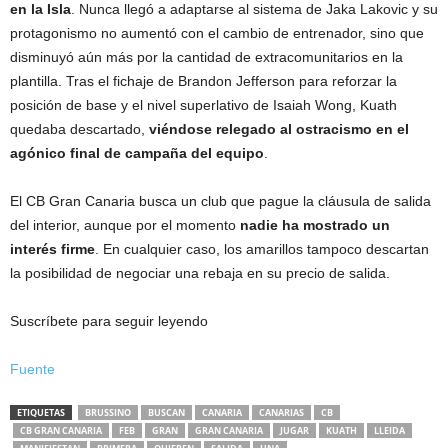
en la Isla
. Nunca llegó a adaptarse al sistema de Jaka Lakovic y su
protagonismo no aumentó con el cambio de entrenador, sino que
disminuyó aún más por la cantidad de extracomunitarios en la
plantilla. Tras el fichaje de Brandon Jefferson para reforzar la
posición de base y el nivel superlativo de Isaiah Wong, Kuath
quedaba descartado,
viéndose relegado al ostracismo en el
agónico final de campaña del equipo
.
El CB Gran Canaria busca un club que pague la cláusula de salida
del interior, aunque por el momento
nadie ha mostrado un
interés firme
. En cualquier caso, los amarillos tampoco descartan
la posibilidad de negociar una rebaja en su precio de salida.
Suscríbete para seguir leyendo
Fuente
ETIQUETAS
BRUSSINO
BUSCAN
CANARIA
CANARIAS
CB
CB GRAN CANARIA
FEB
GRAN
GRAN CANARIA
JUGAR
KUATH
LLEIDA