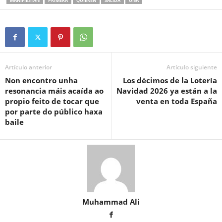
MANIFIESTAN
PRIMERA
QUIEREN
SALIDA
UNA
Artículo anterior
Artículo siguiente
Non encontro unha
Los décimos de la Lotería
resonancia máis acaída ao
Navidad 2026 ya están a la
propio feito de tocar que
venta en toda España
por parte do público haxa
baile
Muhammad Ali