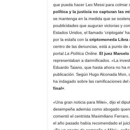
que pueda hacer Leo Messi para colmar 
política y la justicia no capturan las 
se mantenga en la medida que se sostenga 
poublicidades que auguran victorias y co
Estados Unidos, el llamado ‘criptogate’ h
por la estafa con la
criptomoneda Libra
centro de las denuncias, está a punto de 
portal
La Política Online
.
El juez Marcelo
representaban a damnificados. «La investi
Eduardo Taiano, que hasta ahora no ha m
publicación. Según Hugo Alconada Mon, 
ha indagado sobre las ramificaciones de
final»
.
«Una gran noticia para Milei», dijo el dip
desempeña además como abogado querella
comentó el centrista Maximiliano Ferraro,
el año pasado había recomendado el juicio