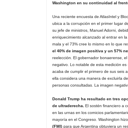
Washington en su continuidad al frent
Una reciente encuesta de AtlasIntel y Bl
ubica a la corrupción en el primer lugar d
su jefe de ministros, Manuel Adorni, debi
enriquecimiento alcanzado al entrar en la
mala y el 73% cree lo mismo en lo que r
el 40% de imagen positiva y un 57% ne
reelección. El gobernador bonaerense, el 
negativo. Lo notable de esta medición es 
acaba de cumplir el primero de sus seis a
ella considera una manera de excluirla del
personas consultadas. La imagen negativ
Donald Trump ha resultado en tres opo
de ultraderecha.
El sostén financiero a c
en las urnas en los comicios parlamentari
mayoría en el Congreso. Washington hizo 
(FMI)
para que Argentina obtuviera un res