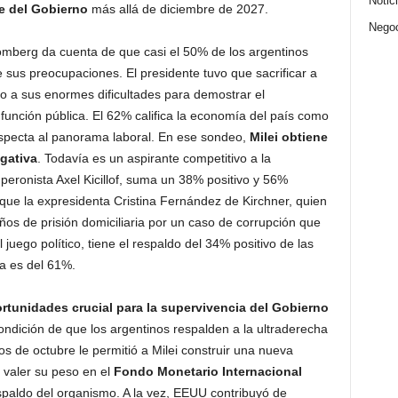
Notic
e del Gobierno
más allá de diciembre de 2027.
Nego
oomberg da cuenta de que casi el 50% de los argentinos
e sus preocupaciones. El presidente tuvo que sacrificar a
do a sus enormes dificultades para demostrar el
 función pública. El 62% califica la economía del país como
especta al panorama laboral. En ese sondeo,
Milei obtiene
gativa
. Todavía es un aspirante competitivo a la
peronista Axel Kicillof, suma un 38% positivo y 56%
que la expresidenta Cristina Fernández de Kirchner, quien
ños de prisión domiciliaria por un caso de corrupción que
 juego político, tiene el respaldo del 34% positivo de las
a es del 61%.
rtunidades crucial para la supervivencia del Gobierno
ondición de que los argentinos respalden a la ultraderecha
os de octubre le permitió a Milei construir una nueva
valer su peso en el
Fondo Monetario Internacional
paldo del organismo. A la vez, EEUU contribuyó de