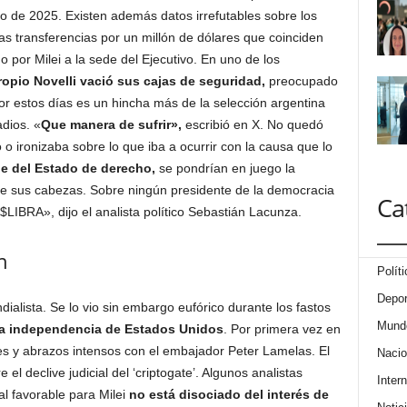
o de 2025. Existen además datos irrefutables sobre los
las transferencias por un millón de dólares que coinciden
 por Milei a la sede del Ejecutivo. En uno de los
ropio Novelli vació sus cajas de seguridad,
preocupado
Por estos días es un hincha más de la selección argentina
adios. «
Que manera de sufrir»,
escribió en X. No quedó
o o ironizaba sobre lo que iba a ocurrir con la causa que lo
e del Estado de derecho,
se pondrían en juego la
 de sus cabezas. Sobre ningún presidente de la democracia
Ca
LIBRA», dijo el analista político Sebastián Lacunza.
n
Políti
Depor
dialista. Se lo vio sin embargo eufórico durante los fastos
Mund
la independencia de Estados Unidos
. Por primera vez en
ales y abrazos intensos con el embajador Peter Lamelas. El
Nacio
 el declive judicial del ‘criptogate’. Algunos analistas
Intern
l favorable para Milei
no está disociado del interés de