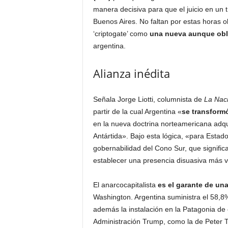
manera decisiva para que el juicio en un 
Buenos Aires. No faltan por estas horas o
‘criptogate’ como
una nueva aunque obli
argentina.
Alianza inédita
Señala Jorge Liotti, columnista de
La Nac
partir de la cual Argentina «
se transform
en la nueva doctrina norteamericana adqui
Antártida». Bajo esta lógica, «para Estad
gobernabilidad del Cono Sur, que signific
establecer una presencia disuasiva más vi
El anarcocapitalista
es el garante de un
Washington. Argentina suministra el 58,8%
además la instalación en la Patagonia de
Administración Trump, como la de Peter T