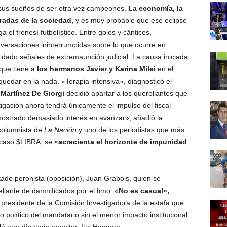
sus sueños de ser otra vez campeones.
La economía, la
miradas de la sociedad,
y es muy probable que ese eclipse
el frenesí futbolístico. Entre goles y cánticos,
nversaciones ininterrumpidas sobre lo que ocurre en
a dado señales de extremaunción judicial. La causa iniciada
que tiene a
los hermanos Javier y Karina Milei
en el
quedar en la nada. «Terapia intensiva», diagnosticó el
 Martínez De Giorgi
decidió apartar a los querellantes que
gación ahora tendrá únicamente el impulso del fiscal
ostrado demasiado interés en avanzar», añadió la
columnista de
La Nación
y uno de los periodistas que más
l caso $LIBRA, se
«acrecienta el horizonte de impunidad
utado peronista (oposición), Juan Grabois, quien se
nte de damnificados por el timo. «
No es casual»,
 presidente de la Comisión Investigadora de la estafa que
 político del mandatario sin el menor impacto institucional.