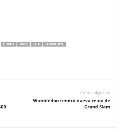
EUFORIA
MEDIO
MILEI
MUNDIALISTA
Artículo siguiente
Wimbledon tendrá nueva reina de
300
Grand Slam