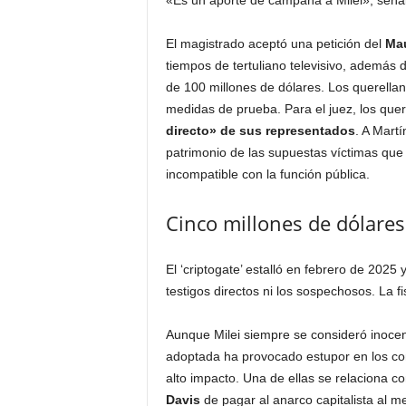
«Es un aporte de campaña a Milei», señal
El magistrado aceptó una petición del
Mau
tiempos de tertuliano televisivo, además 
de 100 millones de dólares. Los querellan
medidas de prueba. Para el juez, los que
directo» de sus representados
. A Martí
patrimonio de las supuestas víctimas que d
incompatible con la función pública.
Cinco millones de dólares
El ‘criptogate’ estalló en febrero de 2025
testigos directos ni los sospechosos. La f
Aunque Milei siempre se consideró inocent
adoptada ha provocado estupor en los c
alto impacto. Una de ellas se relaciona c
Davis
de pagar al anarco capitalista al m