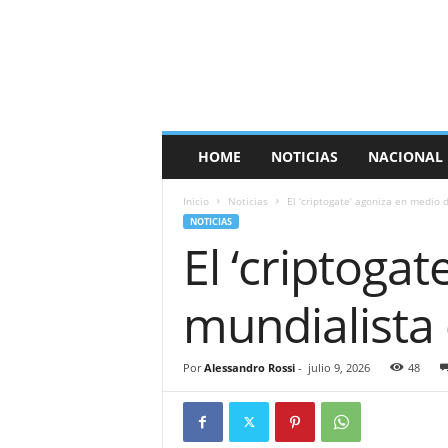
E
s
p
a
ñ
a
T
HOME
NOTICIAS
NACIONAL
i
m
Inicio
Noticias
El ‘criptogate’ agoniza en medio 
e
NOTICIAS
s
El ‘criptoga
mundialista
Por
Alessandro Rossi
-
julio 9, 2026
48