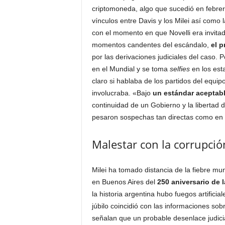
criptomoneda, algo que sucedió en febrer
vínculos entre Davis y los Milei así como 
con el momento en que Novelli era invitado
momentos candentes del escándalo,
el p
por las derivaciones judiciales del caso. 
en el Mundial y se toma
selfies
en los est
claro si hablaba de los partidos del equip
involucraba. «Bajo
un estándar aceptabl
continuidad de un Gobierno y la libertad
pesaron sospechas tan directas como en $
Malestar con la corrupció
Milei ha tomado distancia de la fiebre mun
en Buenos Aires del
250 aniversario de 
la historia argentina hubo fuegos artifici
júbilo coincidió con las informaciones sobre
señalan que un probable desenlace judicia