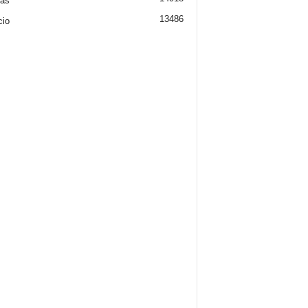
ias
13486
cio