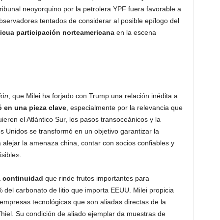
tribunal neoyorquino por la petrolera YPF fuera favorable a
bservadores tentados de considerar al posible epílogo del
cua participación norteamericana
en la escena
ión
, que Milei ha forjado con Trump una relación inédita a
ó en una pieza clave
, especialmente por la relevancia que
eren el Atlántico Sur, los pasos transoceánicos y la
os Unidos se transformó en un objetivo garantizar la
a alejar la amenaza china, contar con socios confiables y
sible».
a continuidad
que rinde frutos importantes para
 del carbonato de litio que importa EEUU. Milei propicia
 empresas tecnológicas que son aliadas directas de la
hiel. Su condición de aliado ejemplar da muestras de