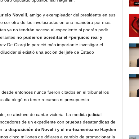
ó otro diputado opositor, Itai Hagman.
ricio Novelli
, amigo y exempleador del presidente en sus
de ser otro de los involucrados en una maniobra por más
tes ya no tendrán acceso al expediente ni podrán pedir
rellantes
no pudieron acreditar el «perjuicio real y
nez De Giorgi le pareció más importante investigar el
ilucidar si existió una acción del jefe de Estado
 y desde entonces nunca fueron citados en el tribunal los
iscalía alegó no tener recursos ni presupuesto.
e, se abstuvo de cantar victoria. La medida judicial
onocedores de un expediente con pruebas desatendidas de
on
la disposición de Novelli y el norteamericano Hayden
enos cinco millones de dólares a cambio de promocionar la