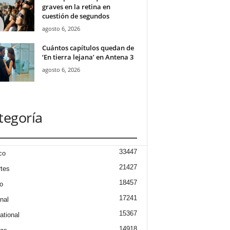
graves en la retina en
cuestión de segundos
agosto 6, 2026
Cuántos capítulos quedan de
‘En tierra lejana’ en Antena 3
agosto 6, 2026
tegoría
33447
co
21427
tes
18457
o
17241
nal
15367
ational
14918