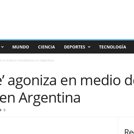
MUNDO
CIENCIA
DEPORTES
TECNOLOGÍA
de la euforia mundialista en Argentina
te’ agoniza en medio d
 en Argentina
0
Re