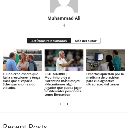
Muhammad Ali
Artículos relacionados
Más del autor
El Gobierno espera que
REAL MADRID |
Expertos apuestan por la
Italia «reaccione» y tenga
Mourinho pide a
medicina de precisión
claro que el espacio
Florentino más fichajes:
para el diagnostico
Schengen «no ha sido
«Necesitamos algún
ultraprecoz del cáncer
violado»
jugador que pueda jugar
en diferentes posiciones
como Bernardo»
Recent Posts