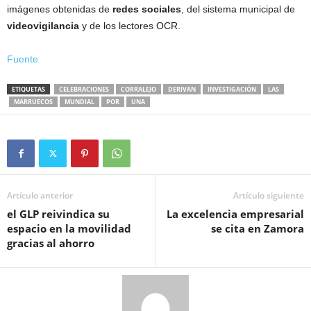
imágenes obtenidas de
redes sociales
, del sistema municipal de
videovigilancia
y de los lectores OCR.
Fuente
ETIQUETAS
CELEBRACIONES
CORRALEJO
DERIVAN
INVESTIGACIÓN
LAS
MARRUECOS
MUNDIAL
POR
UNA
Artículo anterior
Artículo siguiente
el GLP reivindica su
La excelencia empresarial
espacio en la movilidad
se cita en Zamora
gracias al ahorro