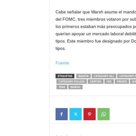
Cabe señalar que Warsh asume el mando d
del FOMC, tres miembros votaron por subi
los primeros estaban más preocupados por
querían apoyar un mercado laboral debili
tipos. Este miembro fue designado por Do
tipos.
Fuente
ETIQUETAS
BAJISTA
CATEGORY:ALL
CATEGORY:A
CATEGORY:PULSOS
CRIPTOS
FED
FRENTE
GI
TRAS
WARSH