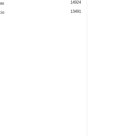
14924
ias
13491
cio