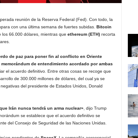
sperada reunión de la Reserva Federal (Fed). Con todo, la
mpara con una última semana de fuertes subidas.
Bitcoin
 los 66.000 dólares, mientras que
ethereum (ETH)
recorta
ares.
rdo de paz para poner fin al conflicto en Oriente
l memorándum de entendimiento acordado por ambas
ar el acuerdo definitivo. Entre otras cosas se recoge que
rrollo de 300.000 millones de dólares, del cual ya se
 negativas del presidente de Estados Unidos, Donald
 que Irán nunca tendrá un arma nuclear»
, dijo Trump
morándum se establece que el acuerdo definitivo se
ante del Consejo de Seguridad de las Naciones Unidas.
ntinúan pendientes de
SpaceX
. La compañía aeroespacial