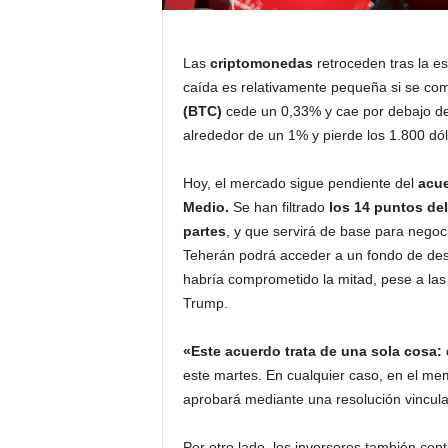
Las
criptomonedas
retroceden tras la e
caída es relativamente pequeña si se co
(BTC)
cede un 0,33% y cae por debajo de
alrededor de un 1% y pierde los 1.800 dól
Hoy, el mercado sigue pendiente del
acue
Medio.
Se han filtrado
los 14 puntos de
partes
, y que servirá de base para negoci
Teherán podrá acceder a un fondo de desa
habría comprometido la mitad, pese a las
Trump.
«Este acuerdo trata de una sola cosa:
este martes. En cualquier caso, en el me
aprobará mediante una resolución vincul
Por otro lado, los inversores también co