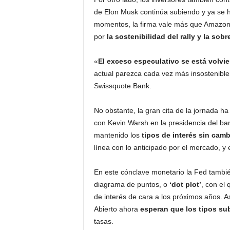
de Elon Musk continúa subiendo y ya se 
momentos, la firma vale más que Amazon,
por
la sostenibilidad del rally y la so
«
El exceso especulativo se está volvi
actual parezca cada vez más insostenible
Swissquote Bank.
No obstante, la gran cita de la jornada ha
con Kevin Warsh en la presidencia del ba
mantenido los
tipos de interés sin cam
línea con lo anticipado por el mercado, y
En este cónclave monetario la Fed tambi
diagrama de puntos, o
‘dot plot’
, con el 
de interés de cara a los próximos años. A
Abierto ahora
esperan que los tipos su
tasas.