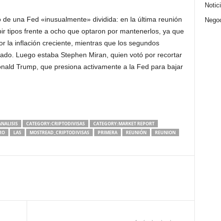
Notic
e una Fed «inusualmente» dividida: en la última reunión
Nego
r tipos frente a ocho que optaron por mantenerlos, ya que
 la inflación creciente, mientras que los segundos
tado. Luego estaba Stephen Miran, quien votó por recortar
nald Trump, que presiona activamente a la Fed para bajar
NALISIS
CATEGORY:CRIPTODIVISAS
CATEGORY:MARKET REPORT
RO
LAS
MOSTREAD_CRIPTODIVISAS
PRIMERA
REUNIÓN
REUNION