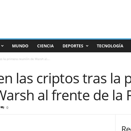
MUNDO
CIENCIA
DEPORTES
TECNOLOGÍA
ras la primera reunión de Warsh al...
en las criptos tras la
arsh al frente de la 
0
Re