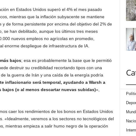
lación en Estados Unidos superó el 4% el mes pasado
icos, mientras que la inflación subyacente se mantiene
te y de forma persistente por encima del objetivo del 2% de
o, se han debilitado, aunque los últimos tres meses
80.000 nuevos empleos no agrícolas en promedio,
al enorme despliegue de infraestructura de IA.
 más bajos
; esa es probablemente la base que le permitió
de destruir su credibilidad recortando tipos con una
Ca
n de la guerra de Irán y una caída de la energía podría
nte inflacionario será temporal, ayudando a Warsh a
ás bajos (o al menos descartar nuevas subidas)
«,
Políti
Depor
os caer los rendimientos de los bonos en Estados Unidos
Mund
es. «Idealmente, veremos a los sectores no tecnológicos del
Nacio
s, mientras empieza a salir humo negro de la operación
Intern