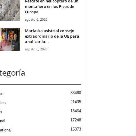
Rescate en helicóptero de un
montañero en los Picos de
Europa
agosto 6, 2026
Marlaska asiste al consejo
extraordinario de la UE para
analizar la...
agosto 6, 2026
tegoría
33460
co
21435
tes
18464
o
17248
nal
15373
ational