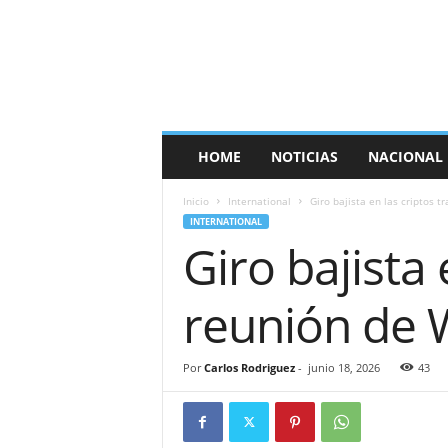
E
s
p
a
ñ
a
T
HOME
NOTICIAS
NACIONAL
i
m
Inicio
International
Giro bajista en las criptos t
e
INTERNATIONAL
s
Giro bajista 
reunión de W
Por
Carlos Rodriguez
-
junio 18, 2026
43