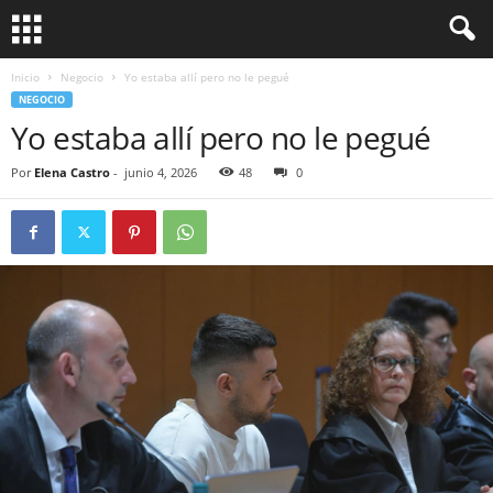
Inicio
Negocio
Yo estaba allí pero no le pegué
NEGOCIO
Yo estaba allí pero no le pegué
Por
Elena Castro
-
junio 4, 2026
48
0