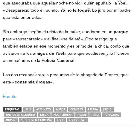
que aseguraba que aquella noche no vio «quién apuñaló» a Yoel.
«Desapareció todo el mundo.
Yo no le toqué
. Lo juro por mi padre
que está enterrado».
Sin embargo, según el relato de la mujer, quedaron en un
parque
para «sonsacárselo» y al final «se delató». Otro testigo, que
también estaba en ese momento y es primo de la chica, contó que
avisaron «a los
amigos de Yoel
» para que acudiesen y lo hicieron
acompañados de la P
olicía Nacional.
Los dos reconocieron, a preguntas de la abogada de Franco, que
este «
consumía drogas
«.
Fuente
ETIQUETAS
ALLÍ
ASESINATO
AUTOR
CONFESÓ
ESTABA
JUICIO
JUICIOS EN A CORUÑA
NIEGA
NOCHEBUENA
PEGUÉ
PERO
PUÑALADA
QUISPE
SUCESOS EN A CORUÑA
YOEL
YOEL QUISPE