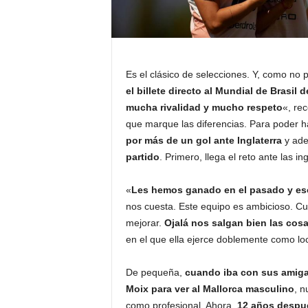
Es el clásico de selecciones. Y, como no
el billete directo al Mundial de Brasil 
mucha rivalidad y mucho respeto
«, re
que marque las diferencias. Para poder ha
por más de un gol ante Inglaterra
y ade
partido
. Primero, llega el reto ante las in
«
Les hemos ganado en el pasado y es
nos cuesta. Este equipo es ambicioso. C
mejorar.
Ojalá nos salgan bien las cos
en el que ella ejerce doblemente como loc
De pequeña,
cuando iba con sus amigas
Moix para ver al Mallorca masculino
, n
como profesional. Ahora,
12 años despué