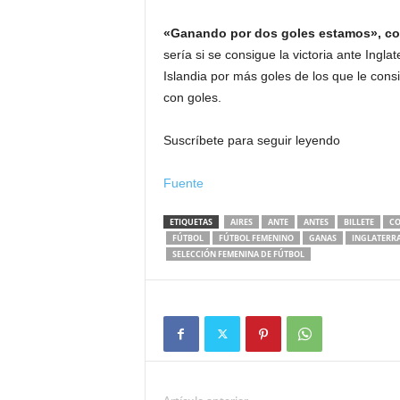
«Ganando por dos goles estamos», co
sería si se consigue la victoria ante Ingl
Islandia por más goles de los que le cons
con goles.
Suscríbete para seguir leyendo
Fuente
ETIQUETAS
AIRES
ANTE
ANTES
BILLETE
C
FÚTBOL
FÚTBOL FEMENINO
GANAS
INGLATERR
SELECCIÓN FEMENINA DE FÚTBOL