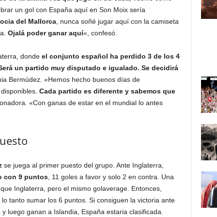
lebrar un gol con España aquí en Son Moix sería
ocia del Mallorca
, nunca soñé jugar aquí con la camiseta
na.
Ojalá poder ganar aquí
«, confesó.
aterra, donde
el conjunto español ha perdido 3 de los 4
Será un partido muy disputado e igualado. Se decidirá
onia Bermúdez. «Hemos hecho buenos días de
disponibles.
Cada partido es diferente y sabemos que
cionadora. «Con ganas de estar en el mundial lo antes
puesto
z
se juega al primer puesto del grupo. Ante Inglaterra,
 con 9 puntos
, 11 goles a favor y solo 2 en contra. Una
 que Inglaterra, pero el mismo golaverage. Entonces,
lo tanto sumar los 6 puntos. Si consiguen la victoria ante
 y luego ganan a Islandia, España estaria clasificada.