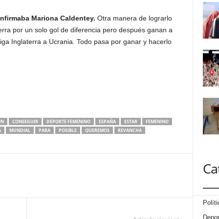
nfirmaba Mariona Caldentey.
Otra manera de lograrlo
aterra por un solo gol de diferencia pero después ganan a
iiga Inglaterra a Ucrania. Todo pasa por ganar y hacerlo
ON
CONSEGUIR
DEPORTE FEMENINO
ESPAÑA
ESTAR
FEMENINO
A
MUNDIAL
PARA
POSIBLE
QUEREMOS
REVANCHA
Ca
Políti
Depor