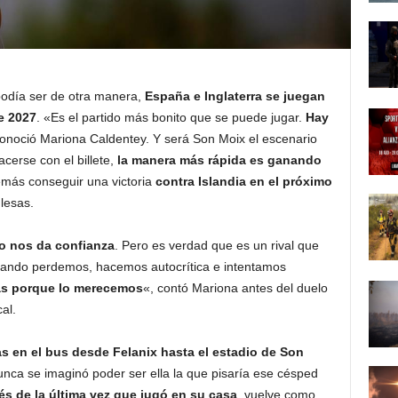
 podía ser de otra manera,
España e Inglaterra se juegan
de 2027
. «Es el partido más bonito que se puede jugar.
Hay
conoció Mariona Caldentey. Y será Son Moix el escenario
cerse con el billete,
la manera más rápida es ganando
más conseguir una victoria
contra Islandia en el próximo
glesas.
o nos da confianza
. Pero es verdad que es un rival que
uando perdemos, hacemos autocrítica e intentamos
as porque lo merecemos
«, contó Mariona antes del duelo
al.
 en el bus desde Felanix hasta el estadio de Son
unca se imaginó poder ser ella la que pisaría ese césped
s de la última vez que jugó en su casa
, vuelve como