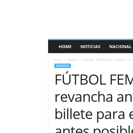
E
s
p
a
ñ
a
T
HOME
NOTICIAS
NACIONAL
i
m
Inicio
Político
FÚTBOL FEMENINO | España, con ai
e
POLÍTICO
s
FÚTBOL FEME
revancha ant
billete para
antes posibl