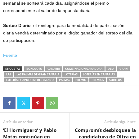
semanal se sorteará cada día, asignándose el premio
correspondiente al valor de la apuesta diaria.
Sorteo Diario
: el reintegro para la modalidad de participación
diaria vendrá determinado por el dígito ganador del sorteo del día
de participación.
Fuente
ETIQUETAS
BONOLOTO
CANARIA
COMBINACIÓN GANADORA
DEJA
GRAN
LAS
LAS PALMAS DE GRAN CANARIA
LOTERÍAS
LOTERÍAS EN CANARIAS
LOTERÍAS Y APUESTAS DEL ESTADO
PALMAS
PREMIO
PREMIOS
SORTEOS
Artículo anterior
Artículo siguiente
‘El Hormiguero’ y Pablo
Compromís desbloquea la
Motos continúan en
candidatura de Oltra en