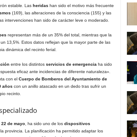
atrón estable. Las
heridas
han sido el motivo más frecuente
ismos
(169), las alteraciones de la consciencia (155) y las
as intervenciones han sido de carácter leve o moderado.
pes
representan más de un 35% del total, mientras que la
n 13,5%. Estos datos reflejan que la mayor parte de las
a dinámica del recinto ferial.
ación
entre los distintos
servicios de emergencia
ha sido
spuesta eficaz ante incidencias de diferente naturaleza».
nta con el
Cuerpo de Bomberos del Ayuntamiento de
0 años
con un anillo atascado en un dedo tras sufrir un
pio recinto.
specializado
l
22 de mayo
, ha sido uno de los
dispositivos
 provincia. La planificación ha permitido adaptar los