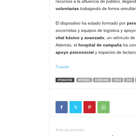
recursos a la afluencia de público, llega
voluntarias
trabajando de forma simultá
El dispositivo ha estado formado por
pers
socorristas y equipos de logística y apoy
vital básico y avanzado
, un vehículo de
Además, el
hospital de campaña
ha cont
apoyo psicosocial
y espacios de lactanc
Fuente
ETIQUETAS
ATIENDE
CORDOBA
CRUZ
DOS
Artículo anterior