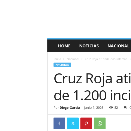
E
s
p
a
ñ
a
T
HOME
NOTICIAS
NACIONAL
i
m
Inicio
Nacional
Cruz Roja atiende dos infartos, u
e
NACIONAL
s
Cruz Roja at
de 1.200 inc
Por
Diego Garcia
-
junio 1, 2026
52