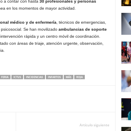
ndo a contar con hasta
30 profesionales y personas
nea en los momentos de mayor actividad.
onal médico y de enfermería
, técnicos de emergencias,
o psicosocial. Se han movilizado
ambulancias de soporte
 intervención rápida y un centro móvil de coordinación.
ado con áreas de triaje, atención urgente, observación,
ia.
FERIA
ICTUS
INCIDENCIAS
INFARTOS
MÁS
ROJA
Artículo siguiente