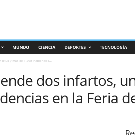
MUNDO
CIENCIA
DEPORTES
TECNOLOGÍA
n ictus y más de 1.200 incidencias...
iende dos infartos, u
idencias en la Feria 
0
Re