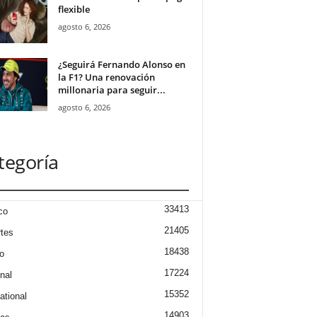
flexible
agosto 6, 2026
¿Seguirá Fernando Alonso en
la F1? Una renovación
millonaria para seguir...
agosto 6, 2026
tegoría
33413
co
21405
tes
18438
o
17224
nal
15352
ational
14903