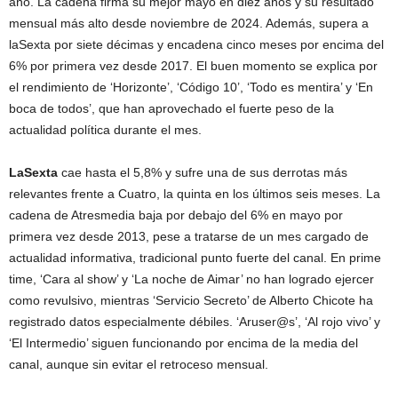
año. La cadena firma su mejor mayo en diez años y su resultado
mensual más alto desde noviembre de 2024. Además, supera a
laSexta por siete décimas y encadena cinco meses por encima del
6% por primera vez desde 2017. El buen momento se explica por
el rendimiento de ‘Horizonte’, ‘Código 10’, ‘Todo es mentira’ y ‘En
boca de todos’, que han aprovechado el fuerte peso de la
actualidad política durante el mes.
LaSexta
cae hasta el 5,8% y sufre una de sus derrotas más
relevantes frente a Cuatro, la quinta en los últimos seis meses. La
cadena de Atresmedia baja por debajo del 6% en mayo por
primera vez desde 2013, pese a tratarse de un mes cargado de
actualidad informativa, tradicional punto fuerte del canal. En prime
time, ‘Cara al show’ y ‘La noche de Aimar’ no han logrado ejercer
como revulsivo, mientras ‘Servicio Secreto’ de Alberto Chicote ha
registrado datos especialmente débiles. ‘Aruser@s’, ‘Al rojo vivo’ y
‘El Intermedio’ siguen funcionando por encima de la media del
canal, aunque sin evitar el retroceso mensual.