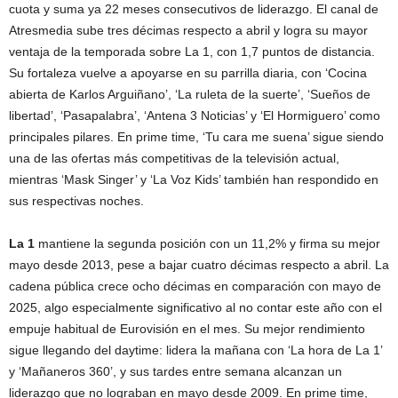
cuota y suma ya 22 meses consecutivos de liderazgo. El canal de
Atresmedia sube tres décimas respecto a abril y logra su mayor
ventaja de la temporada sobre La 1, con 1,7 puntos de distancia.
Su fortaleza vuelve a apoyarse en su parrilla diaria, con ‘Cocina
abierta de Karlos Arguiñano’, ‘La ruleta de la suerte’, ‘Sueños de
libertad’, ‘Pasapalabra’, ‘Antena 3 Noticias’ y ‘El Hormiguero’ como
principales pilares. En prime time, ‘Tu cara me suena’ sigue siendo
una de las ofertas más competitivas de la televisión actual,
mientras ‘Mask Singer’ y ‘La Voz Kids’ también han respondido en
sus respectivas noches.
La 1
mantiene la segunda posición con un 11,2% y firma su mejor
mayo desde 2013, pese a bajar cuatro décimas respecto a abril. La
cadena pública crece ocho décimas en comparación con mayo de
2025, algo especialmente significativo al no contar este año con el
empuje habitual de Eurovisión en el mes. Su mejor rendimiento
sigue llegando del daytime: lidera la mañana con ‘La hora de La 1’
y ‘Mañaneros 360’, y sus tardes entre semana alcanzan un
liderazgo que no lograban en mayo desde 2009. En prime time,