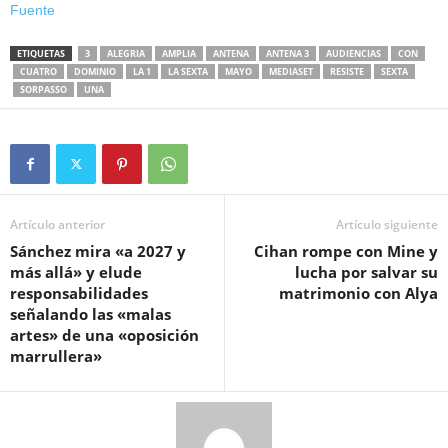
Fuente
ETIQUETAS
3
ALEGRIA
AMPLIA
ANTENA
ANTENA 3
AUDIENCIAS
CON
CUATRO
DOMINIO
LA 1
LA SEXTA
MAYO
MEDIASET
RESISTE
SEXTA
SORPASSO
UNA
Artículo anterior
Artículo siguiente
Sánchez mira «a 2027 y
Cihan rompe con Mine y
más allá» y elude
lucha por salvar su
responsabilidades
matrimonio con Alya
señalando las «malas
artes» de una «oposición
marrullera»