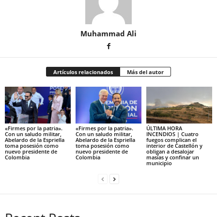
Muhammad Ali
Artículos relacionados
Más del autor
«Firmes por la patria».
«Firmes por la patria».
ÚLTIMA HORA
Con un saludo militar,
Con un saludo militar,
INCENDIOS | Cuatro
Abelardo de la Espriella
Abelardo de la Espriella
fuegos complican el
toma posesión como
toma posesión como
interior de Castellón y
nuevo presidente de
nuevo presidente de
obligan a desalojar
Colombia
Colombia
masías y confinar un
municipio