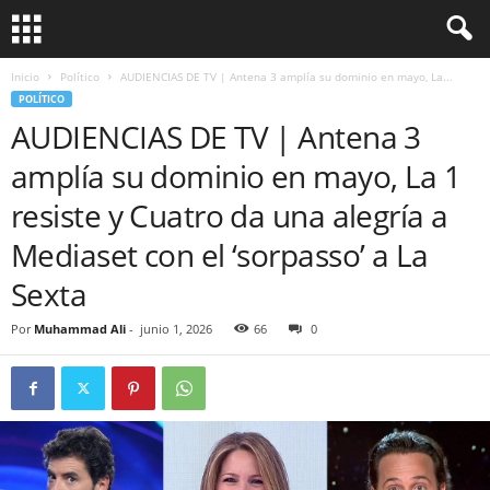
Inicio
Político
AUDIENCIAS DE TV | Antena 3 amplía su dominio en mayo, La...
POLÍTICO
AUDIENCIAS DE TV | Antena 3
amplía su dominio en mayo, La 1
resiste y Cuatro da una alegría a
Mediaset con el ‘sorpasso’ a La
Sexta
Por
Muhammad Ali
-
junio 1, 2026
66
0