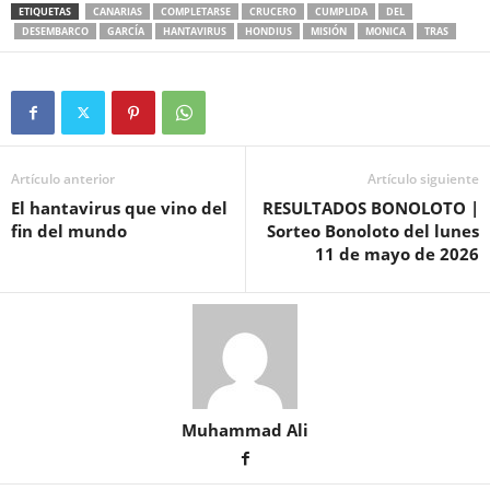
ETIQUETAS
CANARIAS
COMPLETARSE
CRUCERO
CUMPLIDA
DEL
DESEMBARCO
GARCÍA
HANTAVIRUS
HONDIUS
MISIÓN
MONICA
TRAS
Artículo anterior
Artículo siguiente
El hantavirus que vino del
RESULTADOS BONOLOTO |
fin del mundo
Sorteo Bonoloto del lunes
11 de mayo de 2026
Muhammad Ali