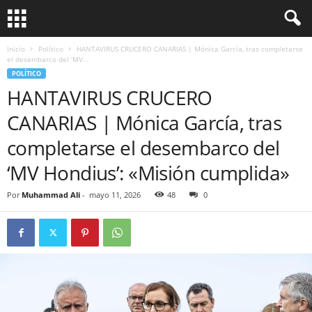
Inicio
Político
HANTAVIRUS CRUCERO CANARIAS | Mónica García, tras completarse
el desembarco del ‘MV...
POLÍTICO
HANTAVIRUS CRUCERO
CANARIAS | Mónica García, tras
completarse el desembarco del
‘MV Hondius’: «Misión cumplida»
Por
Muhammad Ali
-
mayo 11, 2026
48
0