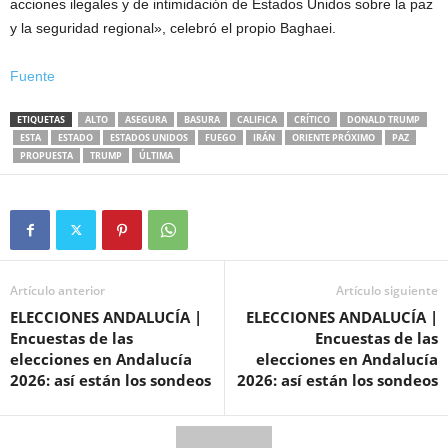
acciones ilegales y de intimidación de Estados Unidos sobre la paz
y la seguridad regional», celebró el propio Baghaei.
Fuente
ETIQUETAS
ALTO
ASEGURA
BASURA
CALIFICA
CRÍTICO
DONALD TRUMP
ESTA
ESTADO
ESTADOS UNIDOS
FUEGO
IRÁN
ORIENTE PRÓXIMO
PAZ
PROPUESTA
TRUMP
ÚLTIMA
Artículo anterior
Artículo siguiente
ELECCIONES ANDALUCÍA |
ELECCIONES ANDALUCÍA |
Encuestas de las
Encuestas de las
elecciones en Andalucía
elecciones en Andalucía
2026: así están los sondeos
2026: así están los sondeos