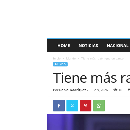
E
s
p
a
ñ
a
T
HOME
NOTICIAS
NACIONAL
i
m
Inicio
Mundo
Tiene más razón que un santo
e
MUNDO
s
Tiene más r
Por
Daniel Rodríguez
-
julio 9, 2026
40