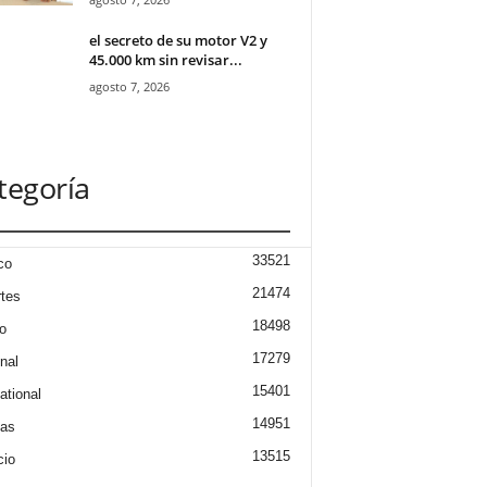
el secreto de su motor V2 y
45.000 km sin revisar...
agosto 7, 2026
tegoría
33521
co
21474
tes
18498
o
17279
nal
15401
ational
14951
ias
13515
cio