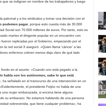
s que se indignan en nombre de los trabajadores y luego
 la patronal y a los sindicatos y tomar una decisión con el
no podemos pagar
, porque esto cuesta más de 30.000
idad Social son 70.000 millones de euros. Por tanto, esto es
asado martes el dirigente popular en un encuentro con
 fueron replicadas por el Gobierno, empezando por el
n la red social X aseguró: «Quien llama ‘cáncer’ a las
adores enfermos cobren menos deja claro de qué lado
a fondo en el asunto. «Cuando uno está pegado a la
o habla con los autónomos, sabe lo que está
«, ha señalado en el transcurso de una intervención en un
 «Evidentemente, el presidente Feijóo no habla de una
 a una mujer embarazada, si encima tiene alguna
es de su embarazo. No estamos hablando de una persona
medad sobrevenida, que tiene cualquier problema», ha