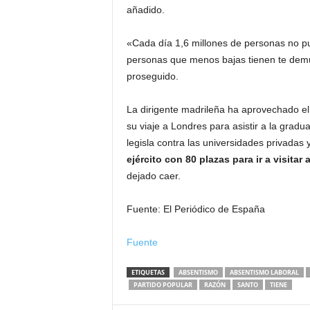
añadido.
«Cada día 1,6 millones de personas no p
personas que menos bajas tienen te demu
proseguido.
La dirigente madrileña ha aprovechado el
su viaje a Londres para asistir a la grad
legisla contra las universidades privadas
ejército con 80 plazas para ir a visita
dejado caer.
Fuente: El Periódico de España
Fuente
ETIQUETAS
ABSENTISMO
ABSENTISMO LABORAL
PARTIDO POPULAR
RAZÓN
SANTO
TIENE