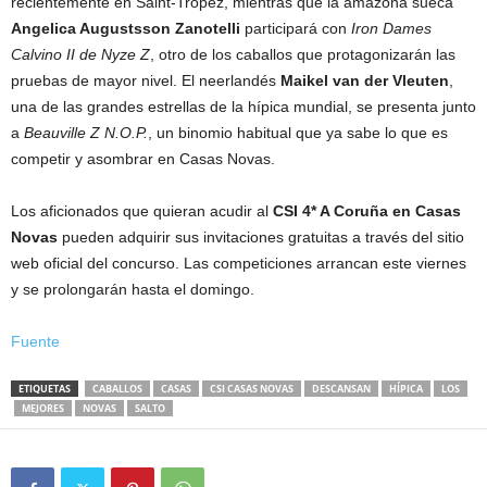
recientemente en Saint-Tropez, mientras que la amazona sueca
Angelica Augustsson Zanotelli
participará con
Iron Dames
Calvino II de Nyze Z
, otro de los caballos que protagonizarán las
pruebas de mayor nivel. El neerlandés
Maikel van der Vleuten
,
una de las grandes estrellas de la hípica mundial, se presenta junto
a
Beauville Z N.O.P.
, un binomio habitual que ya sabe lo que es
competir y asombrar en Casas Novas.
Los aficionados que quieran acudir al
CSI 4* A Coruña en Casas
Novas
pueden adquirir sus invitaciones gratuitas a través del sitio
web oficial del concurso. Las competiciones arrancan este viernes
y se prolongarán hasta el domingo.
Fuente
ETIQUETAS
CABALLOS
CASAS
CSI CASAS NOVAS
DESCANSAN
HÍPICA
LOS
MEJORES
NOVAS
SALTO