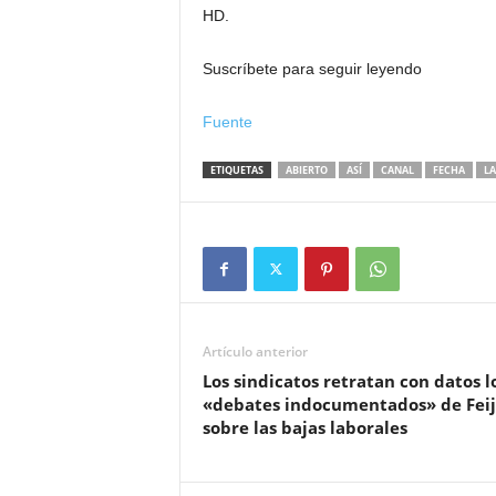
HD.
Suscríbete para seguir leyendo
Fuente
ETIQUETAS
ABIERTO
ASÍ
CANAL
FECHA
L
Artículo anterior
Los sindicatos retratan con datos l
«debates indocumentados» de Fei
sobre las bajas laborales