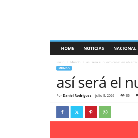
E
s
p
a
ñ
a
T
HOME
NOTICIAS
NACIONAL
i
m
Inicio
Mundo
así será el nuevo canal en abierto
e
MUNDO
s
así será el 
Por
Daniel Rodríguez
-
julio 8, 2026
85