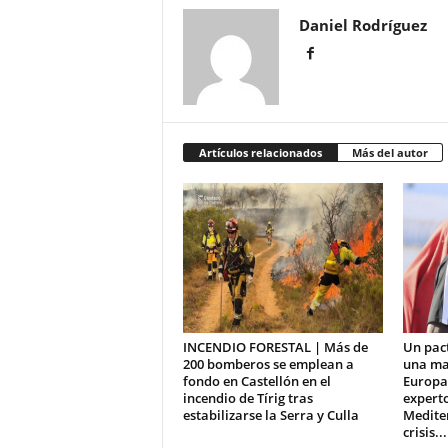
Daniel Rodríguez
Artículos relacionados
Más del autor
INCENDIO FORESTAL | Más de
Un pact
200 bomberos se emplean a
una ma
fondo en Castellón en el
Europa,
incendio de Tírig tras
experto
estabilizarse la Serra y Culla
Medite
crisis...