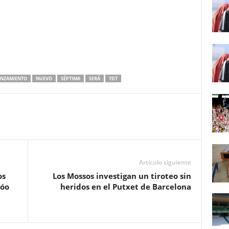
ANZAMIENTO
NUEVO
SÉPTIMA
SERÁ
TDT
Artículo siguiente
os
Los Mossos investigan un tiroteo sin
jóo
heridos en el Putxet de Barcelona