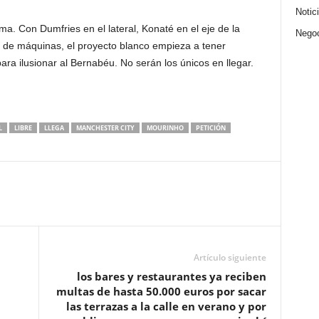
Notic
. Con Dumfries en el lateral, Konaté en el eje de la
Nego
a de máquinas, el proyecto blanco empieza a tener
para ilusionar al Bernabéu. No serán los únicos en llegar.
L
LIBRE
LLEGA
MANCHESTER CITY
MOURINHO
PETICIÓN
Artículo siguiente
los bares y restaurantes ya reciben
multas de hasta 50.000 euros por sacar
las terrazas a la calle en verano y por