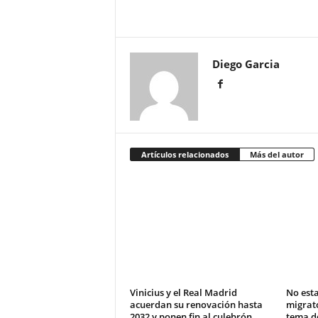
Diego Garcia
Artículos relacionados
Más del autor
Vinicius y el Real Madrid
No est
acuerdan su renovación hasta
migrat
2032 y ponen fin al culebrón
tema d