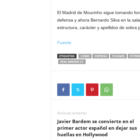
El Madrid de Mourinho sigue tomando forma
defensa y ahora Bernardo Silva en la sal
estructura, carácter y apellidos de sobra 
Fuente
ETIQUETAS
COMO
EXPRESA
FICHAJES
FÚTBO
REAL MADRID CF
Artículo anterior
Javier Bardem se convierte en el
primer actor español en dejar sus
huellas en Hollywood