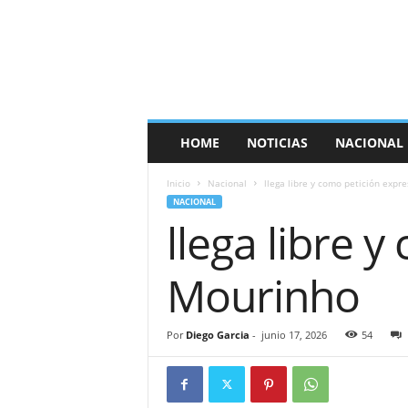
E
s
p
a
ñ
a
T
HOME
NOTICIAS
NACIONAL
i
m
Inicio
Nacional
llega libre y como petición expr
e
NACIONAL
s
llega libre 
Mourinho
Por
Diego Garcia
-
junio 17, 2026
54