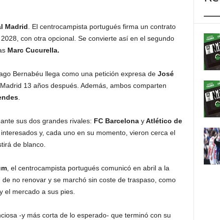
l
Madrid
. El centrocampista portugués firma un contrato
2028, con otra opcional. Se convierte así en el segundo
ras
Marc Cucurella
.
ntiago Bernabéu llega como una petición expresa de
José
del Madrid 13 años después. Además, ambos comparten
endes
.
d ante sus dos grandes rivales:
FC
Barcelona
y
Atlético de
n interesados y, cada uno en su momento, vieron cerca el
tirá de blanco.
um
, el centrocampista portugués comunicó en abril a la
 de no renovar y se marchó sin coste de traspaso, como
 y el mercado a sus pies.
nciosa -y más corta de lo esperado- que terminó con su