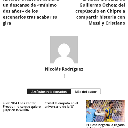
un descanso de «mínimo
Guillermo Ochoa: del
dos años» de los
crepúsculo en Chipre a
escenarios tras acabar su
compartir historia con
gira
Messi y Cristiano
Nicolás Rodríguez
Artículos relacionados
Más del autor
el ex NBA Enes Kanter
Cristal le empató en el
Freedom dice que quiere
aniversario de la ‘U’
jugar en la WNBA
El Elche negocia la llegada