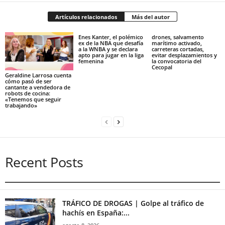
Artículos relacionados
Más del autor
Enes Kanter, el polémico
drones, salvamento
ex de la NBA que desafía
marítimo activado,
a la WNBA y se declara
carreteras cortadas,
apto para jugar en la liga
evitar desplazamientos y
femenina
la convocatoria del
Cecopal
Geraldine Larrosa cuenta
cómo pasó de ser
cantante a vendedora de
robots de cocina:
«Tenemos que seguir
trabajando»
Recent Posts
TRÁFICO DE DROGAS | Golpe al tráfico de
hachís en España:...