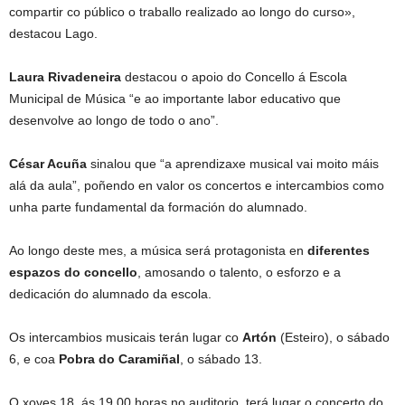
compartir co público o traballo realizado ao longo do curso»,
destacou Lago.
Laura Rivadeneira
destacou o apoio do Concello á Escola
Municipal de Música “e ao importante labor educativo que
desenvolve ao longo de todo o ano”.
César Acuña
sinalou que “a aprendizaxe musical vai moito máis
alá da aula”, poñendo en valor os concertos e intercambios como
unha parte fundamental da formación do alumnado.
Ao longo deste mes, a música será protagonista en
diferentes
espazos do concello
, amosando o talento, o esforzo e a
dedicación do alumnado da escola.
Os intercambios musicais terán lugar co
Artón
(Esteiro), o sábado
6, e coa
Pobra do Caramiñal
, o sábado 13.
O xoves 18, ás 19.00 horas no auditorio, terá lugar o concerto do