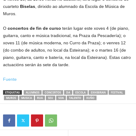
cuarteto
Biselas
, dirixido ao alumnado da Escola de Música de
Muros.
O
concertos de fin de curso
terán lugar este xoves 4 (de piano,
guitarra, canto e música tradicional, na Praza da Pescadería); o
xoves 11 (de música moderna, no Curro da Praza); o venres 12
(do combo de adultos, no local da Esteirana); e o martes 16 (de
piano, guitarra, canto e batería, na local da Esteirana). Estas catro
actuacións serán ás sete da tarde.
Fuente
ETIQUETAS
ALUMNOS
CONCERTOS
DA
ESCOLA
EXHIBIRAN
FESTIVAL
MUROS
MUSICA
RUA
SEU
SOA
TALENTO
XUÑO