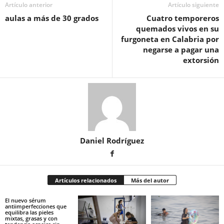
Artículo anterior
Artículo siguiente
aulas a más de 30 grados
Cuatro temporeros
quemados vivos en su
furgoneta en Calabria por
negarse a pagar una
extorsión
Daniel Rodríguez
Artículos relacionados
Más del autor
El nuevo sérum
antiimperfecciones que
equilibra las pieles
mixtas, grasas y con