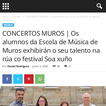
Inicio
Mundo
CONCERTOS MUROS | Os alumnos da Escola de Música de Muros
exhibirán...
MUNDO
CONCERTOS MUROS | Os
alumnos da Escola de Música de
Muros exhibirán o seu talento na
rúa co festival Soa xuño
Por
Daniel Rodríguez
-
junio 3, 2026
48
0