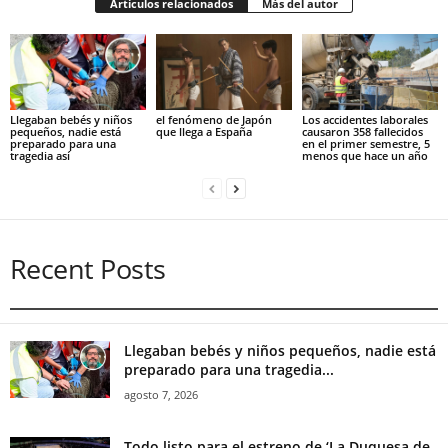
Artículos relacionados
Más del autor
Llegaban bebés y niños
el fenómeno de Japón
Los accidentes laborales
pequeños, nadie está
que llega a España
causaron 358 fallecidos
preparado para una
en el primer semestre, 5
tragedia así
menos que hace un año
Recent Posts
Llegaban bebés y niños pequeños, nadie está
preparado para una tragedia...
agosto 7, 2026
Todo listo para el estreno de ‘La Duquesa de