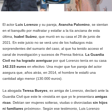
El actor
Luis Lorenzo
y su pareja,
Arancha Palomino
, se sientan
en el banquillo por
maltratar y estafar a la tía anciana de esta
última,
Isabel Suárez
, que murió en su casa el 28 de junio de
2021. En este juicio no se verá uno de los hallazgos más
sorprendentes del sumario del caso, al que ha tenido acceso el
canal de investigación y sucesos de Prensa Ibérica.
La Guardia
Civil no ha logrado averiguar
por qué Lorenzo tenía en su casa
142.315 euros
en efectivo. Una mujer que fue pareja del actor
asegura que, años atrás, en 2014, el hombre le estafó una
cantidad algo menor (130.000 euros).
La abogada
Teresa Bueyes
, ex amiga de Lorenzo, declaró ante la
Guardia Civil que este le «insistía en que yo le presentara
amigas
ricas
. Debían ser mujeres solteras, viudas o divorciadas
sin hijos
ni familiares
próximos». Según ese testimonio, Luis Lorenzo