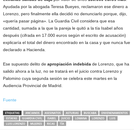
Ayudada por la abogada Teresa Bueyes, reclamaron ese dinero a
Lorenzo, pero finalmente ella decidió no denunciarlo porque, dijo,
«quería pasar página». La Guardia Civil considera que esa
cantidad, sumada a la que la pareja le quitó a la tía Isabel años
después (cifrada en 17.000 euros según el escrito de acusación)
explicaría el total del dinero encontrado en la casa y que nunca fue
declarado a Hacienda.
Ese supuesto delito de
apropiación indebida
de Lorenzo, que ha
salido ahora a la luz, no se tratará en el juicio contra Lorenzo y
Palomino cuya segunda sesión se celebra este martes en la
Audiencia Provincial de Madrid.
Fuente
ETIQUETAS
ANCIANOS
ASESINATOS
ASTURIAS
BUSCABA
ENVENENAMIENTOS
ESTAFAS
GUARDIA CIVIL
ISABEL
JUICIO
LOMANA
LORENZO
LUIS
LUIS LORENZO
MUJERES
RICAS
TÍA