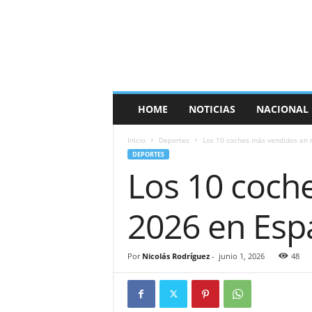
E
s
p
a
ñ
a
T
HOME
NOTICIAS
NACIONAL
i
m
Inicio
Deportes
Los 10 coches más vendidos en
e
DEPORTES
s
Los 10 coch
2026 en Esp
Por
Nicolás Rodríguez
-
junio 1, 2026
48