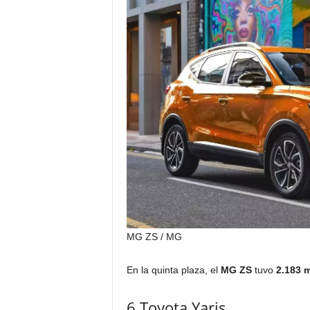
MG ZS
/ MG
En la quinta plaza, el
MG ZS
tuvo
2.183 m
6.Toyota Yaris