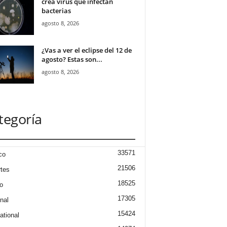
crea virus que infectan
bacterias
agosto 8, 2026
¿Vas a ver el eclipse del 12 de
agosto? Estas son...
agosto 8, 2026
tegoría
33571
co
21506
tes
18525
o
17305
nal
15424
ational