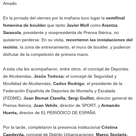
Amado
En la jornada del viernes por la mañana tuvo lugar la
semifinal
femenina de boulder
que tanto
Javier Moll
como
Arantza
Sarasola
, presidente y vicepresidenta de Prensa Ibérica, no
quisieron perderse. En su visita,
recorrieron las instalaciones del
recinto
, la zona de entrenamiento, el muro de boulder, y pudieron
disfrutar de la competición de primera mano.
A esta cita les acompañaron, entre otros, el concejal de Deportes
de Alcobendas,
Jesús Tortosa;
el concejal de Seguridad y
Movilidad de Alcobendas,
Carlos Rodrigo
; el presidente de la
Federación Española de Deportes de Montaña y Escalada
(FEDME),
Joan Bernat Clarella;
Sergi Guillot,
director general de
Prensa Ibérica;
Joan Vehils
, director de SPORT, y
Armando
Huerta,
director de EL PERIÓDICO DE ESPAÑA.
Por la tarde, completaron la presencia institucional
Cristina
Capdevila,
concejal de Distrito Urbanizaciones;
Marco Scolaris,