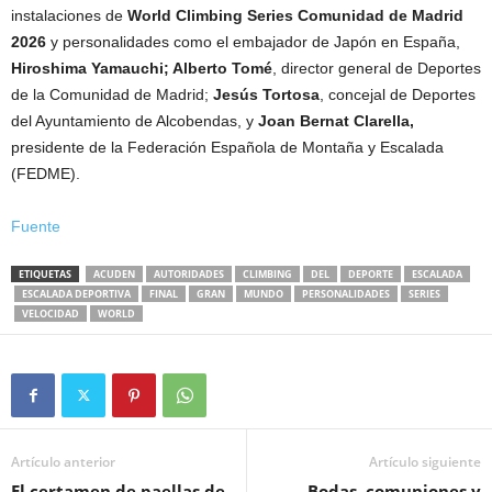
instalaciones de
World Climbing Series Comunidad de Madrid
2026
y personalidades como el embajador de Japón en España,
Hiroshima Yamauchi; Alberto Tomé
, director general de Deportes
de la Comunidad de Madrid;
Jesús Tortosa
, concejal de Deportes
del Ayuntamiento de Alcobendas, y
Joan Bernat Clarella,
presidente de la Federación Española de Montaña y Escalada
(FEDME).
Fuente
ETIQUETAS
ACUDEN
AUTORIDADES
CLIMBING
DEL
DEPORTE
ESCALADA
ESCALADA DEPORTIVA
FINAL
GRAN
MUNDO
PERSONALIDADES
SERIES
VELOCIDAD
WORLD
Artículo anterior
Artículo siguiente
El certamen de paellas de
Bodas, comuniones y