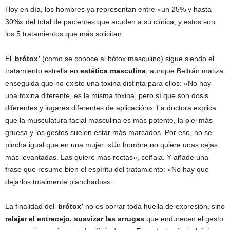
Hoy en día, los hombres ya representan entre «un 25% y hasta
30%» del total de pacientes que acuden a su clínica, y estos son
los 5 tratamientos que más solicitan:
El ‘
brótox’
(como se conoce al bótox masculino) sigue siendo el
tratamiento estrella en
estética masculina
, aunque Beltrán matiza
enseguida que no existe una toxina distinta para ellos: «No hay
una toxina diferente, es la misma toxina, pero sí que son dosis
diferentes y lugares diferentes de aplicación». La doctora explica
que la musculatura facial masculina es más potente, la piel más
gruesa y los gestos suelen estar más marcados. Por eso, no se
pincha igual que en una mujer. «Un hombre no quiere unas cejas
más levantadas. Las quiere más rectas», señala. Y añade una
frase que resume bien el espíritu del tratamiento: «No hay que
dejarlos totalmente planchados».
La finalidad del ‘
brótox’
no es borrar toda huella de expresión, sino
relajar el entrecejo, suavizar las arrugas
que endurecen el gesto