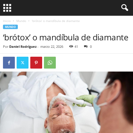
Inicio
Mundo
‘brótox’ o mandíbula de diamante
MUNDO
‘brótox’ o mandíbula de diamante
Por
Daniel Rodríguez
-
marzo 22, 2026
41
0