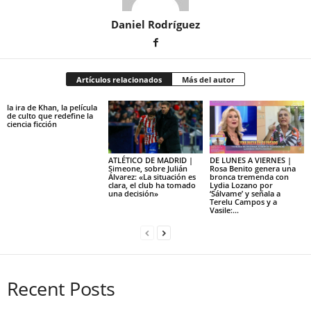
Daniel Rodríguez
Artículos relacionados
Más del autor
la ira de Khan, la película
de culto que redefine la
ciencia ficción
ATLÉTICO DE MADRID |
DE LUNES A VIERNES |
Simeone, sobre Julián
Rosa Benito genera una
Álvarez: «La situación es
bronca tremenda con
clara, el club ha tomado
Lydia Lozano por
una decisión»
‘Sálvame’ y señala a
Terelu Campos y a
Vasile:...
Recent Posts