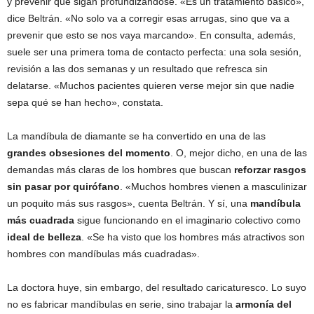
y prevenir que sigan profundizándose. «Es un tratamiento básico»,
dice Beltrán. «No solo va a corregir esas arrugas, sino que va a
prevenir que esto se nos vaya marcando». En consulta, además,
suele ser una primera toma de contacto perfecta: una sola sesión,
revisión a las dos semanas y un resultado que refresca sin
delatarse. «Muchos pacientes quieren verse mejor sin que nadie
sepa qué se han hecho», constata.
La mandíbula de diamante se ha convertido en una de las
grandes obsesiones del momento
. O, mejor dicho, en una de las
demandas más claras de los hombres que buscan
reforzar rasgos
sin pasar por quirófano
. «Muchos hombres vienen a masculinizar
un poquito más sus rasgos», cuenta Beltrán. Y sí, una
mandíbula
más cuadrada
sigue funcionando en el imaginario colectivo como
ideal de belleza
. «Se ha visto que los hombres más atractivos son
hombres con mandíbulas más cuadradas».
La doctora huye, sin embargo, del resultado caricaturesco. Lo suyo
no es fabricar mandíbulas en serie, sino trabajar la
armonía del