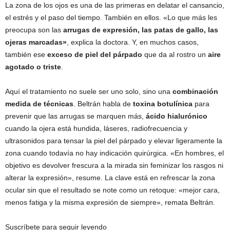
La zona de los ojos es una de las primeras en delatar el cansancio,
el estrés y el paso del tiempo. También en ellos. «Lo que más les
preocupa son las
arrugas de expresión, las patas de gallo, las
ojeras marcadas»
, explica la doctora. Y, en muchos casos,
también ese
exceso de piel del párpado
que da al rostro un
aire
agotado o triste
.
Aquí el tratamiento no suele ser uno solo, sino una
combinación
medida de técnicas
. Beltrán habla de
toxina botulínica
para
prevenir que las arrugas se marquen más,
ácido hialurónico
cuando la ojera está hundida, láseres, radiofrecuencia y
ultrasonidos para tensar la piel del párpado y elevar ligeramente la
zona cuando todavía no hay indicación quirúrgica. «En hombres, el
objetivo es devolver frescura a la mirada sin feminizar los rasgos ni
alterar la expresión», resume. La clave está en refrescar la zona
ocular sin que el resultado se note como un retoque: «mejor cara,
menos fatiga y la misma expresión de siempre», remata Beltrán.
Suscríbete para seguir leyendo