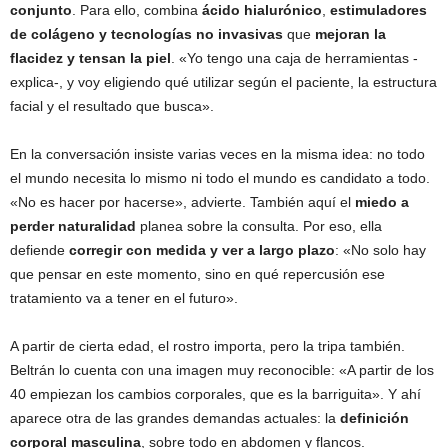
conjunto
. Para ello, combina
ácido hialurónico
,
estimuladores
de colágeno y tecnologías no invasivas
que
mejoran la
flacidez y tensan la piel
. «Yo tengo una caja de herramientas -
explica-, y voy eligiendo qué utilizar según el paciente, la estructura
facial y el resultado que busca».
En la conversación insiste varias veces en la misma idea: no todo
el mundo necesita lo mismo ni todo el mundo es candidato a todo.
«No es hacer por hacerse», advierte. También aquí el
miedo a
perder naturalidad
planea sobre la consulta. Por eso, ella
defiende
corregir con medida y ver a largo plazo
: «No solo hay
que pensar en este momento, sino en qué repercusión ese
tratamiento va a tener en el futuro».
A partir de cierta edad, el rostro importa, pero la tripa también.
Beltrán lo cuenta con una imagen muy reconocible: «A partir de los
40 empiezan los cambios corporales, que es la barriguita». Y ahí
aparece otra de las grandes demandas actuales: la
definición
corporal masculina
, sobre todo en abdomen y flancos.