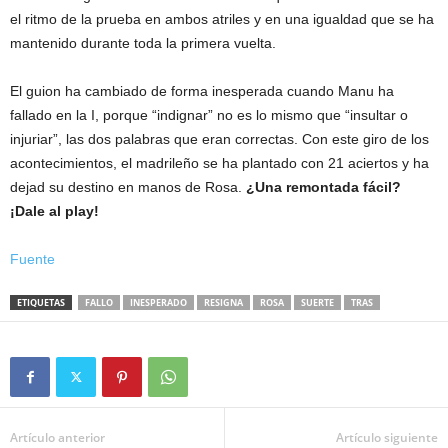
el ritmo de la prueba en ambos atriles y en una igualdad que se ha
mantenido durante toda la primera vuelta.
El guion ha cambiado de forma inesperada cuando Manu ha
fallado en la I, porque “indignar” no es lo mismo que “insultar o
injuriar”, las dos palabras que eran correctas. Con este giro de los
acontecimientos, el madrileño se ha plantado con 21 aciertos y ha
dejad su destino en manos de Rosa.
¿Una remontada fácil?
¡Dale al play!
Fuente
ETIQUETAS
FALLO
INESPERADO
RESIGNA
ROSA
SUERTE
TRAS
Artículo anterior
Artículo siguiente