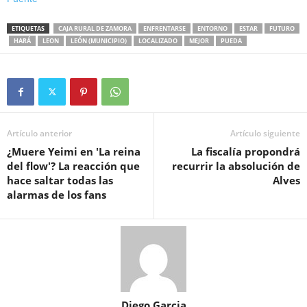
ETIQUETAS
CAJA RURAL DE ZAMORA
ENFRENTARSE
ENTORNO
ESTAR
FUTURO
HARÁ
LEON
LEÓN (MUNICIPIO)
LOCALIZADO
MEJOR
PUEDA
Artículo anterior
Artículo siguiente
¿Muere Yeimi en 'La reina
La fiscalía propondrá
del flow'? La reacción que
recurrir la absolución de
hace saltar todas las
Alves
alarmas de los fans
Diego Garcia