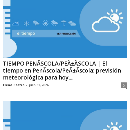
TIEMPO PENÃ­SCOLA/PEÃ±Ã­SCOLA | El
tiempo en PenÃ­scola/PeÃ±Ã­scola: previsión
meteorológica para hoy,...
Elena Castro
-
julio 31, 2026
0