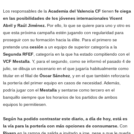
Los responsables de la
Academia del Valencia CF
tienen
fe ciega
en las posibilidades de los jóvenes internacionales Vicent
Abril y Raúl Jiménez.
Por ello, lo que se quiere para uno y otro es
que esta próxima campaña estén jugando con regularidad para
proseguir con su formación hacia la élite. Para el primero se
pretende una
cesión
a un equipo de superior categoría a la
Segunda RFEF
, categoría en la que ha estado compitiendo con el
VCF Mestalla
. Y, para el segundo, como se informó el pasado 4 de
julio, se dibuja un escenario en el que jugaría habitualmente como
titular en el filial de
Óscar Sánchez
, y en el que también reforzaría
la portería del primer equipo en casos de necesidad. Además,
podría jugar con el
Mestalla
y sentarse como tercero en el
banquillo siempre que los horarios de los partidos de ambos
equipos lo permitiesen.
Según ha podido contrastar este diario, a día de hoy, está es
la vía para la portería con más opciones de consumarse.
Con
Rivero
en la rampa de salida e invitado a irse, pese a que le queda