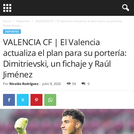
Inicio
Deportes
VALENCIA CF | El Valencia actualiza el plan para su portería:
Dimitrievski,...
DEPORTES
VALENCIA CF | El Valencia
actualiza el plan para su portería:
Dimitrievski, un fichaje y Raúl
Jiménez
Por
Nicolás Rodríguez
-
julio 8, 2026
54
0