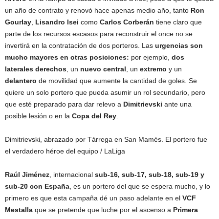
un año de contrato y renovó hace apenas medio año, tanto
Ron
Gourlay
,
Lisandro Isei
como
Carlos Corberán
tiene claro que
parte de los recursos escasos para reconstruir el once no se
invertirá en la contratación de dos porteros. Las
urgencias son
mucho mayores
en otras posiciones:
por ejemplo,
dos
laterales derechos
, un
nuevo central
, un
extremo
y un
delantero
de movilidad que aumente la cantidad de goles. Se
quiere un solo portero que pueda asumir un rol secundario, pero
que esté preparado para dar relevo a
Dimitrievski
ante una
posible lesión o en la
Copa del Rey
.
Dimitrievski, abrazado por Tárrega en San Mamés. El portero fue
el verdadero héroe del equipo
/ LaLiga
Raúl Jiménez
, internacional
sub-16, sub-17, sub-18, sub-19 y
sub-20 con España
, es un portero del que se espera mucho, y lo
primero es que esta campaña dé un paso adelante en el
VCF
Mestalla
que se pretende que luche por el ascenso a
Primera