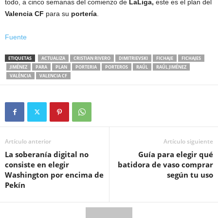
todo, a cinco semanas del comienzo de
LaLiga,
este es el plan del
Valencia CF
para su
portería
.
Fuente
ETIQUETAS
ACTUALIZA
CRISTIAN RIVERO
DIMITRIEVSKI
FICHAJE
FICHAJES
JIMÉNEZ
PARA
PLAN
PORTERIA
PORTEROS
RAÚL
RAÚL JIMÉNEZ
VALÈNCIA
VALENCIA CF
Artículo anterior
Artículo siguiente
La soberanía digital no
Guía para elegir qué
consiste en elegir
batidora de vaso comprar
Washington por encima de
según tu uso
Pekín