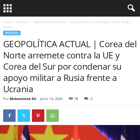
Inicio
Político
GEOPOLÍTICA ACTUAL | Corea del Norte arremete contra la UE y
Corea...
POLÍTICO
GEOPOLÍTICA ACTUAL | Corea del
Norte arremete contra la UE y
Corea del Sur por condenar su
apoyo militar a Rusia frente a
Ucrania
Por
Muhammad Ali
-
junio 14, 2026
58
0