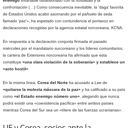
enemigo
invariable obsesionado con la hostilidad y la
confrontación (…) Como consecuencia inevitable, la ‘daga’ favorita
de Estados Unidos acabó asomando por el pañuelo de seda
llamado ‘paz'», ha espetado con contundencia el portavoz en
declaraciones recogidas por la agencia estatal norcoreana, KCNA.
En respuesta a la declaración conjunta firmada el pasado
miércoles por el mandatario surcoreano y los líderes comunitarios,
la cartera de Exteriores norcoreana ha afirmado que esta
constituye
«una clara violación de la soberanía» y establece un
«acto hostil»
.
En la misma línea,
Corea del Norte
ha acusado a Lee de
«quitarse la molesta máscara de la paz»
y ha calificado a su país
como
«el Estado enemigo número uno»
, alegando que nunca
podrá existir una «coexistencia pacífica» entre ambos países
mientras Corea del Sur sea un «títere de las fuerzas ucranianas».
UE y Corea, socios ante la