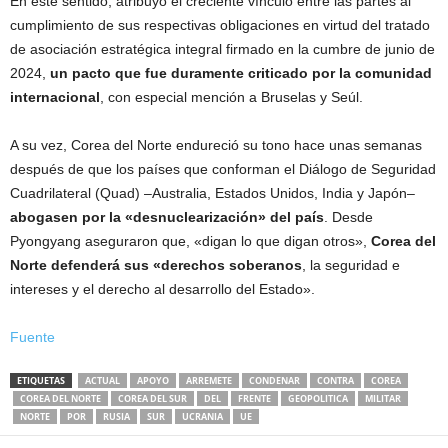
En este sentido, atribuyó el creciente vínculo entre las partes al
cumplimiento de sus respectivas obligaciones en virtud del tratado
de asociación estratégica integral firmado en la cumbre de junio de
2024,
un pacto que fue duramente criticado por la comunidad
internacional
, con especial mención a Bruselas y Seúl.
A su vez, Corea del Norte endureció su tono hace unas semanas
después de que los países que conforman el Diálogo de Seguridad
Cuadrilateral (Quad) –Australia, Estados Unidos, India y Japón–
abogasen por la «desnuclearización» del país
. Desde
Pyongyang aseguraron que, «digan lo que digan otros»,
Corea del
Norte defenderá sus «derechos soberanos
, la seguridad e
intereses y el derecho al desarrollo del Estado».
Fuente
ETIQUETAS
ACTUAL
APOYO
ARREMETE
CONDENAR
CONTRA
COREA
COREA DEL NORTE
COREA DEL SUR
DEL
FRENTE
GEOPOLITICA
MILITAR
NORTE
POR
RUSIA
SUR
UCRANIA
UE