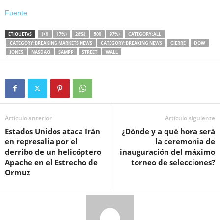
Fuente
ETIQUETAS
(+0
17%)
26%)
500
97%)
CATEGORY:ALL
CATEGORY:BREAKING MARKETS NEWS
CATEGORY:BREAKING NEWS
CIERRE
DOW
JONES
NASDAQ
SAMPP
STREET
WALL
Artículo anterior
Artículo siguiente
Estados Unidos ataca Irán
¿Dónde y a qué hora será
en represalia por el
la ceremonia de
derribo de un helicóptero
inauguración del máximo
Apache en el Estrecho de
torneo de selecciones?
Ormuz