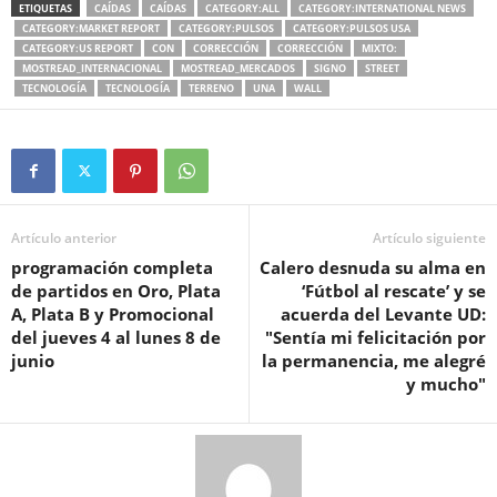
ETIQUETAS
CAÍDAS
CAÍDAS
CATEGORY:ALL
CATEGORY:INTERNATIONAL NEWS
CATEGORY:MARKET REPORT
CATEGORY:PULSOS
CATEGORY:PULSOS USA
CATEGORY:US REPORT
CON
CORRECCIÓN
CORRECCIÓN
MIXTO:
MOSTREAD_INTERNACIONAL
MOSTREAD_MERCADOS
SIGNO
STREET
TECNOLOGÍA
TECNOLOGÍA
TERRENO
UNA
WALL
Artículo anterior
Artículo siguiente
programación completa
Calero desnuda su alma en
de partidos en Oro, Plata
‘Fútbol al rescate’ y se
A, Plata B y Promocional
acuerda del Levante UD:
del jueves 4 al lunes 8 de
"Sentía mi felicitación por
junio
la permanencia, me alegré
y mucho"