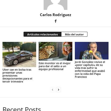
Carlos Rodriguez
Artículos relacionados
Más del autor
Jordi González revive el
Este monitor es el mejor
«peor capítulo» de su
para dar el salto a un
vida tras sufrir la
equipo profesional
Uber cae en bolsa tras
enfermedad que acabó
presentar unas
con la vida del Papa
previsiones
Francisco
decepcionantes para el
tercer trimestre
Recent Posts