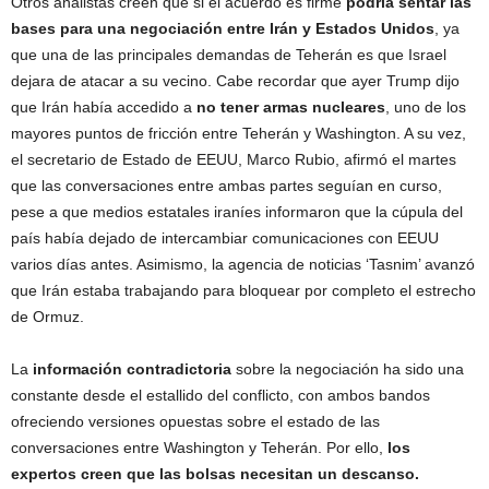
Otros analistas creen que si el acuerdo es firme
podría sentar las
bases para una negociación entre Irán y Estados Unidos
, ya
que una de las principales demandas de Teherán es que Israel
dejara de atacar a su vecino. Cabe recordar que ayer Trump dijo
que Irán había accedido a
no tener armas nucleares
, uno de los
mayores puntos de fricción entre Teherán y Washington. A su vez,
el secretario de Estado de EEUU, Marco Rubio, afirmó el martes
que las conversaciones entre ambas partes seguían en curso,
pese a que medios estatales iraníes informaron que la cúpula del
país había dejado de intercambiar comunicaciones con EEUU
varios días antes. Asimismo, la agencia de noticias ‘Tasnim’ avanzó
que Irán estaba trabajando para bloquear por completo el estrecho
de Ormuz.
La
información contradictoria
sobre la negociación ha sido una
constante desde el estallido del conflicto, con ambos bandos
ofreciendo versiones opuestas sobre el estado de las
conversaciones entre Washington y Teherán. Por ello,
los
expertos creen que las bolsas necesitan un descanso.