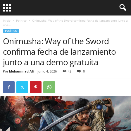
Inicio
Político
Onimusha: Way of the Sword confirma fecha de lanzamiento junto a
una...
POLÍTICO
Onimusha: Way of the Sword
confirma fecha de lanzamiento
junto a una demo gratuita
Por
Muhammad Ali
-
junio 4, 2026
42
0