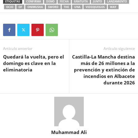
ETIQUETAS
CONFIRMA
DEMO
FECHA
GRATUITA
JUNTO
LANZAMIENTO
OCIO
OF
ONIMUSHA
SWORD
THE
UNA
VIDEOJUEGOS
WAY
Artículo anterior
Artículo siguiente
Quedará la vuelta, pero el
Castilla-La Mancha destina
domingo es clave en la
más de 26 millones a la
eliminatoria
prevención y extinción de
incendios en Albacete
durante 2026
Muhammad Ali