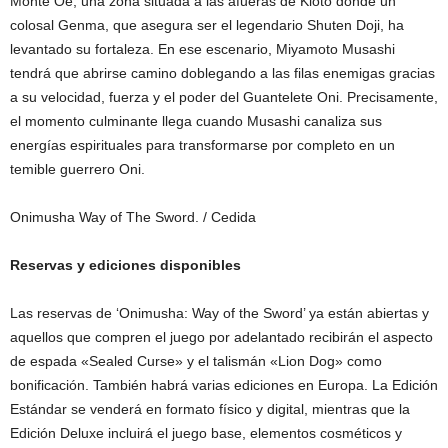
Monte Oe, una zona situada a las afueras de Kioto donde un
colosal Genma, que asegura ser el legendario Shuten Doji, ha
levantado su fortaleza. En ese escenario, Miyamoto Musashi
tendrá que abrirse camino doblegando a las filas enemigas gracias
a su velocidad, fuerza y el poder del Guantelete Oni. Precisamente,
el momento culminante llega cuando Musashi canaliza sus
energías espirituales para transformarse por completo en un
temible guerrero Oni.
Onimusha Way of The Sword.
/ Cedida
Reservas y ediciones disponibles
Las reservas de ‘Onimusha: Way of the Sword’ ya están abiertas y
aquellos que compren el juego por adelantado recibirán el aspecto
de espada «Sealed Curse» y el talismán «Lion Dog» como
bonificación. También habrá varias ediciones en Europa. La Edición
Estándar se venderá en formato físico y digital, mientras que la
Edición Deluxe incluirá el juego base, elementos cosméticos y