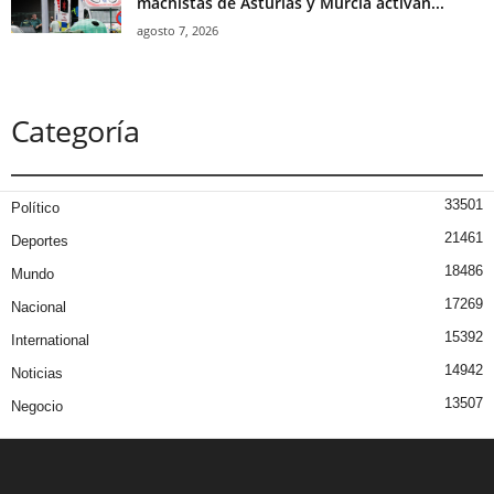
machistas de Asturias y Murcia activan...
agosto 7, 2026
Categoría
33501
Político
21461
Deportes
18486
Mundo
17269
Nacional
15392
International
14942
Noticias
13507
Negocio