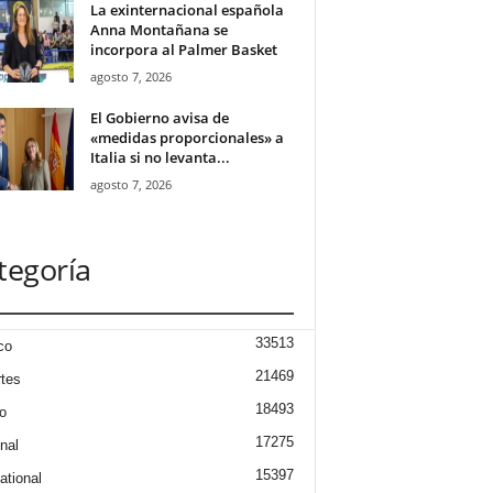
La exinternacional española
Anna Montañana se
incorpora al Palmer Basket
agosto 7, 2026
El Gobierno avisa de
«medidas proporcionales» a
Italia si no levanta...
agosto 7, 2026
tegoría
33513
co
21469
tes
18493
o
17275
nal
15397
ational