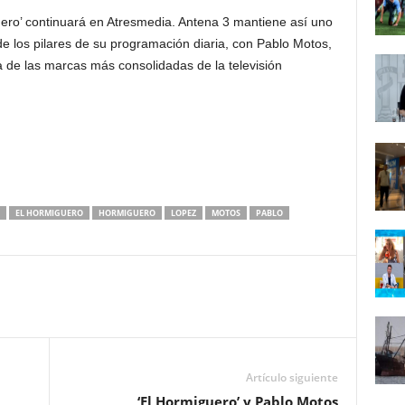
guero’ continuará en Atresmedia. Antena 3 mantiene así uno
e los pilares de su programación diaria, con Pablo Motos,
de las marcas más consolidadas de la televisión
EL HORMIGUERO
HORMIGUERO
LOPEZ
MOTOS
PABLO
Artículo siguiente
‘El Hormiguero’ y Pablo Motos