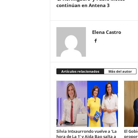
continúan en Antena 3
Elena Castro
Artículos relacionados
Más del autor
Silvia Intxaurrondo vuelve a ‘La
El Gob
hora de La 1’ y Aida Bao salta a
proporc