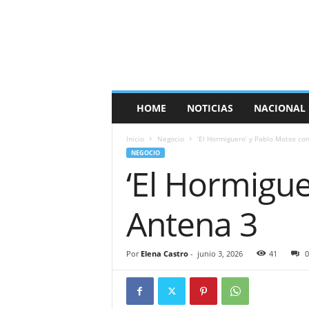
E
s
p
a
ñ
a
T
HOME
NOTICIAS
NACIONAL
i
m
Inicio
Negocio
‘El Hormiguero’ y Pablo Motos co
e
NEGOCIO
s
‘El Hormigu
Antena 3
Por
Elena Castro
-
junio 3, 2026
41
0