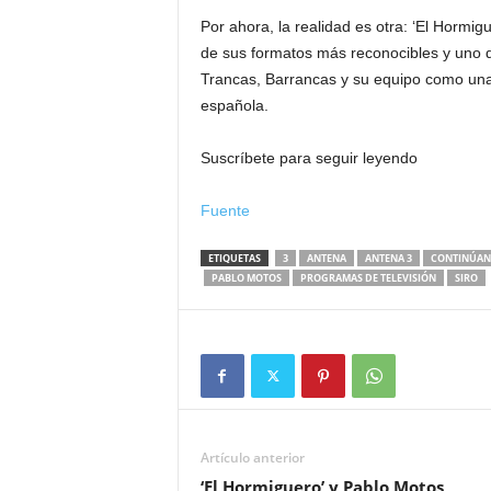
Por ahora, la realidad es otra: ‘El Hormi
de sus formatos más reconocibles y uno d
Trancas, Barrancas y su equipo como una 
española.
Suscríbete para seguir leyendo
Fuente
ETIQUETAS
3
ANTENA
ANTENA 3
CONTINÚAN
PABLO MOTOS
PROGRAMAS DE TELEVISIÓN
SIRO
Artículo anterior
‘El Hormiguero’ y Pablo Motos