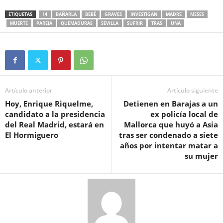
ETIQUETAS
14
BAÑARLA
BEBÉ
GRAVES
INVESTIGAN
MADRE
MESES
MUERTE
PAREJA
QUEMADURAS
SEVILLA
SUFRIR
TRAS
UNA
Artículo anterior
Artículo siguiente
Hoy, Enrique Riquelme,
Detienen en Barajas a un
candidato a la presidencia
ex policía local de
del Real Madrid, estará en
Mallorca que huyó a Asia
El Hormiguero
tras ser condenado a siete
años por intentar matar a
su mujer