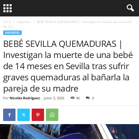
Inicio
Deportes
BEBÉ SEVILLA QUEMADURAS | Investigan la muerte de una bebé
de 14...
DEPORTES
BEBÉ SEVILLA QUEMADURAS |
Investigan la muerte de una bebé
de 14 meses en Sevilla tras sufrir
graves quemaduras al bañarla la
pareja de su madre
Por
Nicolás Rodríguez
-
junio 3, 2026
46
0