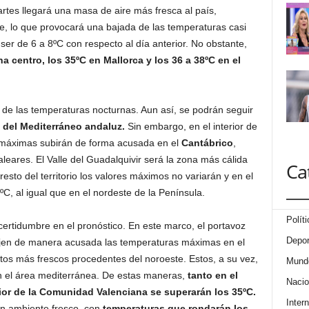
artes llegará una masa de aire más fresca al país,
te, lo que provocará una bajada de las temperaturas casi
ser de 6 a 8ºC con respecto al día anterior. No obstante,
na centro, los 35ºC en Mallorca y los 36 a 38ºC en el
de las temperaturas nocturnas. Aun así, se podrán seguir
 del Mediterráneo andaluz.
Sin embargo, en el interior de
s máximas subirán de forma acusada en el
Cantábrico
,
leares. El Valle del Guadalquivir será la zona más cálida
Ca
 resto del territorio los valores máximos no variarán y en el
ºC, al igual que en el nordeste de la Península.
Políti
ncertidumbre en el pronóstico. En este marco, el portavoz
Depor
jen de manera acusada las temperaturas máximas en el
entos más frescos procedentes del noroeste. Estos, a su vez,
Mund
n el área mediterránea. De estas maneras,
tanto en el
Nacio
rior de la Comunidad Valenciana se superarán los 35ºC.
Intern
n ambiente fresco, con
temperaturas que rondarán los