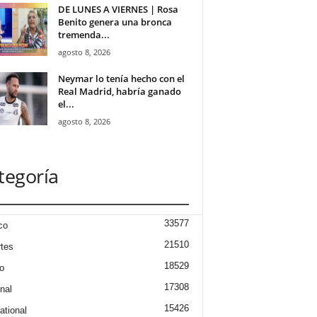
DE LUNES A VIERNES | Rosa
Benito genera una bronca
tremenda...
agosto 8, 2026
Neymar lo tenía hecho con el
Real Madrid, habría ganado
el...
agosto 8, 2026
tegoría
33577
co
21510
tes
18529
o
17308
nal
15426
ational