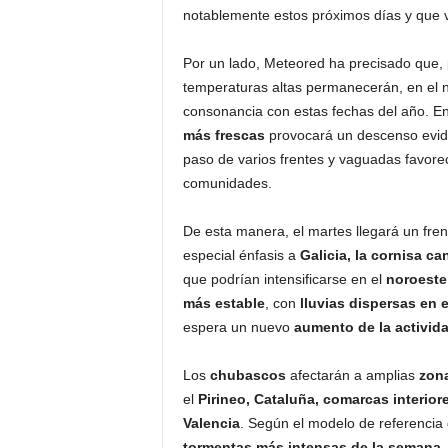
notablemente estos próximos días y que
Por un lado, Meteored ha precisado que, 
temperaturas altas permanecerán, en el no
consonancia con estas fechas del año. E
más frescas
provocará un descenso evid
paso de varios frentes y vaguadas favore
comunidades.
De esta manera, el martes llegará un fren
especial énfasis a
Galicia, la cornisa ca
que podrían intensificarse en el
noroeste
más estable
, con
lluvias dispersas en e
espera un nuevo
aumento de la activid
Los
chubascos
afectarán a amplias
zona
el
Pirineo, Cataluña, comarcas interiore
Valencia
. Según el modelo de referencia 
tormentas más intensas de la semana
.