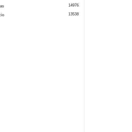
14976
ias
13538
cio