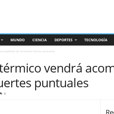
MUNDO
CIENCIA
DEPORTES
TECNOLOGÍA
 acompañado de tormentas fuertes puntuales
 térmico vendrá aco
uertes puntuales
0
Re