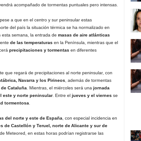
 vendrá acompañado de tormentas puntuales pero intensas.
pese a que en el centro y sur peninsular estas
rte del país la situación térmica se ha normalizado en
n esta semana, la entrada de
masas de aire atlánticas
ente
de las temperaturas
en la Península, mientras que el
cerá
precipitaciones y tormentas
en diferentes
te que regará de precipitaciones al norte peninsular, con
ntábrica, Navarra y los Pirineos
, además de tormentas
 de Cataluña
. Mientras, el miércoles será una
jornada
l este y norte peninsular
. Entre el
jueves y el viernes
se
ad tormentosa
.
s del norte y este de España
, con especial incidencia en
s de Castellón y Teruel, norte de Alicante y sur de
de Meteored, en estas horas podrían registrarse las