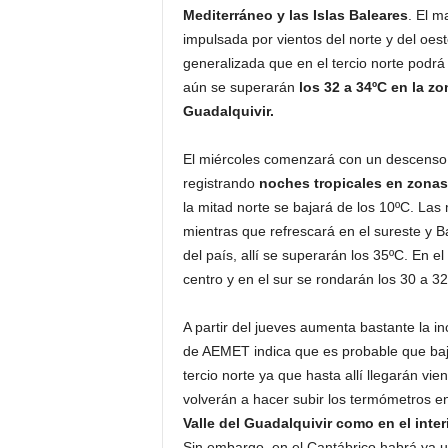
Mediterráneo y las Islas Baleares
. El m
impulsada por vientos del norte y del oes
generalizada que en el tercio norte podrá 
aún se superarán
los 32 a 34ºC en la zo
Guadalquivir.
El miércoles comenzará con un descenso 
registrando
noches tropicales en zonas
la mitad norte se bajará de los 10ºC. La
mientras que refrescará en el sureste y Ba
del país, allí se superarán los 35ºC. En el
centro y en el sur se rondarán los 30 a 32
A partir del jueves aumenta bastante la i
de AEMET indica que es probable que ba
tercio norte ya que hasta allí llegarán vi
volverán a hacer subir los termómetros e
Valle del Guadalquivir como en el inte
Sin embargo, en el Cantábrico habrá ya u