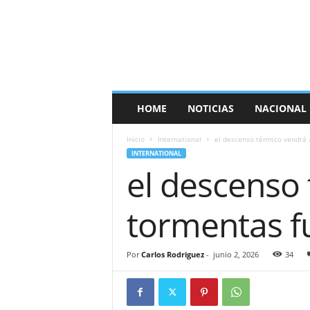
E
s
p
a
ñ
a
T
HOME
NOTICIAS
NACIONAL
i
m
Inicio
International
el descenso térmico vendrá
e
INTERNATIONAL
s
el descenso
tormentas f
Por
Carlos Rodriguez
-
junio 2, 2026
34