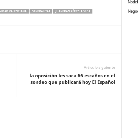
Notic
Nego
IDAD VALENCIANA
GENERALITAT
JUANFRAN PÉREZ LLORCA
Artículo siguiente
la oposición les saca 66 escaños en el
sondeo que publicará hoy El Español