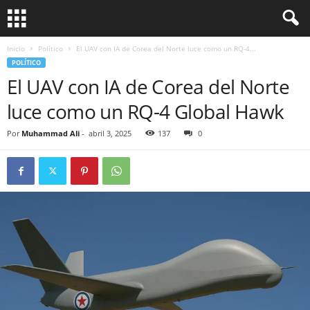
Inicio
Político
El UAV con IA de Corea del Norte luce como un RQ-4...
POLÍTICO
El UAV con IA de Corea del Norte
luce como un RQ-4 Global Hawk
Por
Muhammad Ali
-
abril 3, 2025
137
0