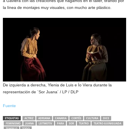
a Gaviera con las creaciones que hagamos en el taller, tirando por
la línea de montajes muy visuales, con mucho arte plástico.
De izquierda a derecha, Ylenia de Luis e Ío Viera durante la
representación de `Sor Juana´
/ LP / DLP
Fuente
ETIQUETAS
ACTRIZ
ADRIANA
CANARIA
CORTÉS
CULTURA
DICE
FEMINISMO
JUANA
LEITMOTIV
PARA
SOR
TEATRO
TEATRO GUINIGUADA
TENERLO
TODO