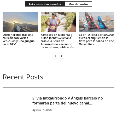
Artículos relacionados
Más del autor
Ocho heridos tras una
Famosos en Mallorca |
La SPTD licita por 500.000
colisión con varios
Kilian Jornet «vuelve a
euros el alquiler de la
vehículos y una guagua
casa»: la Serra de
flota para la salida de The
en la GC-1
Tramuntana, escenario
Ocean Race
de su última publicación
Recent Posts
Silvia Intxaurrondo y Àngels Barceló no
formarán parte del nuevo canal...
agosto 7, 2026