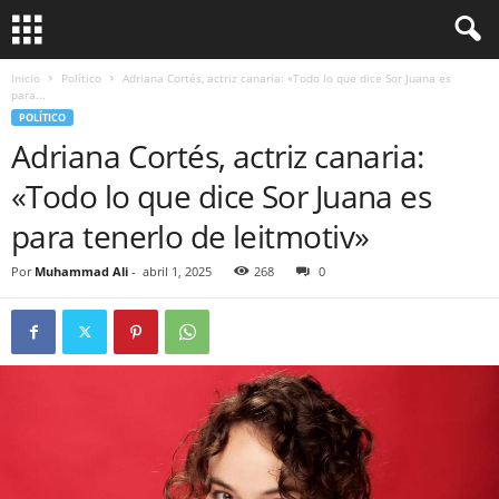
Inicio
Político
Adriana Cortés, actriz canaria: «Todo lo que dice Sor Juana es
para...
POLÍTICO
Adriana Cortés, actriz canaria:
«Todo lo que dice Sor Juana es
para tenerlo de leitmotiv»
Por
Muhammad Ali
-
abril 1, 2025
268
0