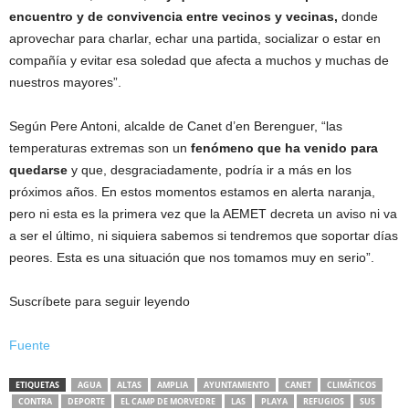
encuentro y de convivencia entre vecinos y vecinas,
donde
aprovechar para charlar, echar una partida, socializar o estar en
compañía y evitar esa soledad que afecta a muchos y muchas de
nuestros mayores”.
Según Pere Antoni, alcalde de Canet d’en Berenguer, “las
temperaturas extremas son un
fenómeno que ha venido para
quedarse
y que, desgraciadamente, podría ir a más en los
próximos años. En estos momentos estamos en alerta naranja,
pero ni esta es la primera vez que la AEMET decreta un aviso ni va
a ser el último, ni siquiera sabemos si tendremos que soportar días
peores. Esta es una situación que nos tomamos muy en serio”.
Suscríbete para seguir leyendo
Fuente
ETIQUETAS
AGUA
ALTAS
AMPLIA
AYUNTAMIENTO
CANET
CLIMÁTICOS
CONTRA
DEPORTE
EL CAMP DE MORVEDRE
LAS
PLAYA
REFUGIOS
SUS